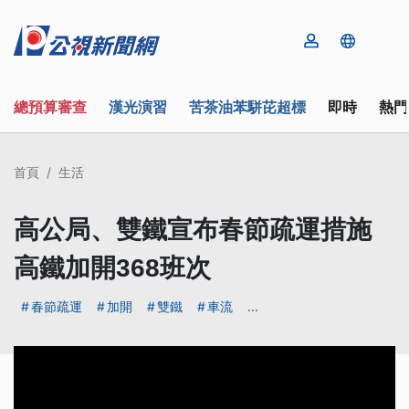
總預算審查
漢光演習
苦茶油苯駢芘超標
即時
熱門
首頁
生活
高公局、雙鐵宣布春節疏運措施
高鐵加開368班次
春節疏運
加開
雙鐵
車流
...