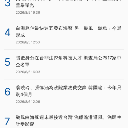
3
善舉曝光
2026/8/5 19:39
白海豚估最快週五發布海警 另一颱風「鯨魚」今晨
4
形成
2026/8/5 12:50
隱匿身分在台非法挖角科技人才 調查局公布17家中
5
企名單
2026/8/5 16:03
翁曉玲、張惇涵為政院業務費交鋒 韓國瑜：今年只
6
剩4個月
2026/8/6 12:09
颱風白海豚週末最接近台灣 漁船進港避風、漁民生
7
計受影響