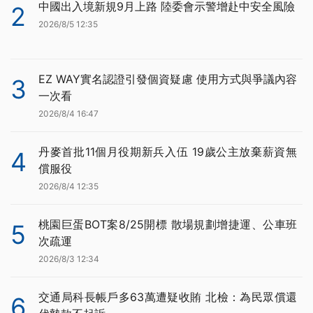
中國出入境新規9月上路 陸委會示警增赴中安全風險
2
2026/8/5 12:35
EZ WAY實名認證引發個資疑慮 使用方式與爭議內容
3
一次看
2026/8/4 16:47
丹麥首批11個月役期新兵入伍 19歲公主放棄薪資無
4
償服役
2026/8/4 12:35
桃園巨蛋BOT案8/25開標 散場規劃增捷運、公車班
5
次疏運
2026/8/3 12:34
交通局科長帳戶多63萬遭疑收賄 北檢：為民眾償還
6