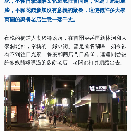
統，不僅抨擊爛醉文化造成社會問題，也為了應對通
膨，不願花錢參加沒有意義的聚餐，這使得許多大學
商圈的聚餐老店生意一落千丈。
夜晚的街道人潮稀稀落落，在首爾冠岳區新林洞和大
學洞北部，俗稱的「綠豆街」曾是著名鬧區，如今卻
看不到往日光景，餐廳和商店門口羅雀，連這間曾被
許多媒體報導過的煎餅老店，老闆都打算頂讓出去。