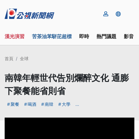
漢光演習
苦茶油苯駢芘超標
即時
熱門議題
影音
首頁
全球
南韓年輕世代告別爛醉文化 通膨
下聚餐能省則省
聚餐
喝酒
南韓
大學
...