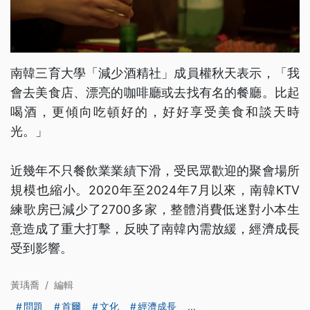
南韓三育大學「減少酒精社」成員權秋天表示，「我
會去美食店、漂亮的咖啡廳或去找有名的餐廳。比起
喝酒，更傾向吃頓好的，好好享受美食和談天時
光。」
近幾年不只餐飲業業績下滑，受民眾歡迎的聚會場所
規模也縮小。2020年至2024年7月以來，南韓KTV
練歌房已減少了2700多家，整體消費低迷對小本生
意造成了重大打擊，反映了南韓內需放緩，經濟成長
受到影響。
黃瑀喬
/
編輯
問題
首爾
文化
經濟成長
...