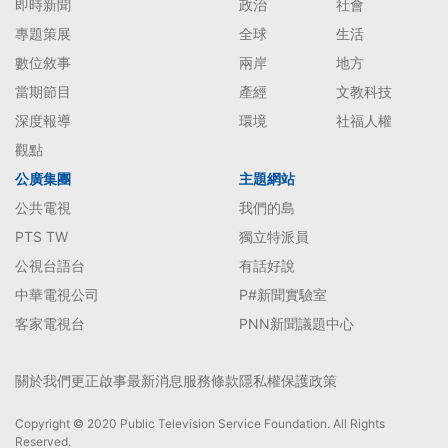
即時新聞
政治
社會
專題策展
全球
生活
數位敘事
兩岸
地方
當期節目
產經
文教科技
深度報導
環境
社福人權
觀點
公廣集團
主題網站
公共電視
我們的島
PTS TW
獨立特派員
公視台語台
有話好說
中華電視公司
P#新聞實驗室
客家電視台
PNN新聞議題中心
關於我們
更正啟事
最新消息
服務條款
隱私權保護政策
Copyright © 2020 Public Television Service Foundation. All Rights
Reserved.