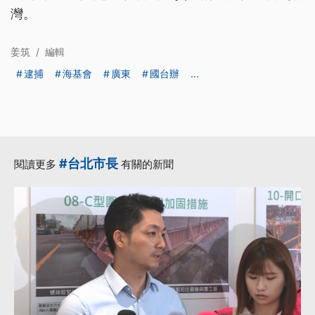
灣。
姜筑
/
編輯
逮捕
海基會
廣東
國台辦
...
#台北市長
閱讀更多
有關的新聞