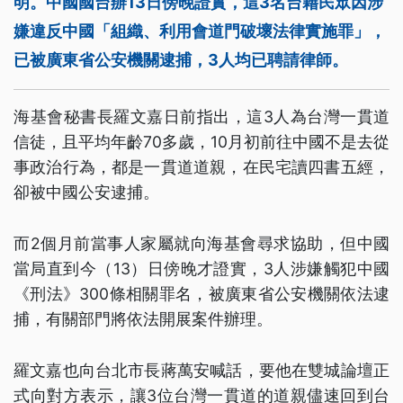
明。中國國台辦13日傍晚證實，這3名台籍民眾因涉
嫌違反中國「組織、利用會道門破壞法律實施罪」，
已被廣東省公安機關逮捕，3人均已聘請律師。
海基會秘書長羅文嘉日前指出，這3人為台灣一貫道
信徒，且平均年齡70多歲，10月初前往中國不是去從
事政治行為，都是一貫道道親，在民宅讀四書五經，
卻被中國公安逮捕。
而2個月前當事人家屬就向海基會尋求協助，但中國
當局直到今（13）日傍晚才證實，3人涉嫌觸犯中國
《刑法》300條相關罪名，被廣東省公安機關依法逮
捕，有關部門將依法開展案件辦理。
羅文嘉也向台北市長蔣萬安喊話，要他在雙城論壇正
式向對方表示，讓3位台灣一貫道的道親儘速回到台