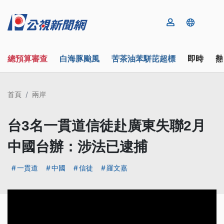
總預算審查
白海豚颱風
苦茶油苯駢芘超標
即時
熱
首頁
兩岸
台3名一貫道信徒赴廣東失聯2月
中國台辦：涉法已逮捕
一貫道
中國
信徒
羅文嘉