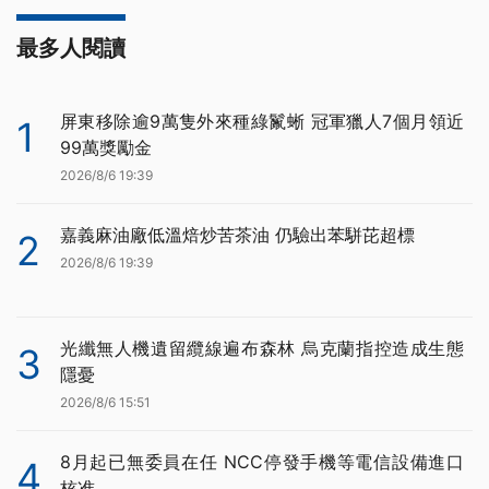
最多人閱讀
屏東移除逾9萬隻外來種綠鬣蜥 冠軍獵人7個月領近
1
99萬獎勵金
2026/8/6 19:39
嘉義麻油廠低溫焙炒苦茶油 仍驗出苯駢芘超標
2
2026/8/6 19:39
光纖無人機遺留纜線遍布森林 烏克蘭指控造成生態
3
隱憂
2026/8/6 15:51
8月起已無委員在任 NCC停發手機等電信設備進口
4
核准