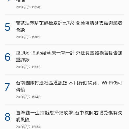
2026/8/6 12:58
苦茶油苯駢芘超標累計已7家 食藥署將赴雲嘉與業者
5
會談
2026/8/8 19:09
控Uber Eats給薪未一單一計 外送員團體揚言提告加
6
重詐欺
2026/8/7 12:35
台南團隊打造社區通訊鏈 不用行動網路、Wi-Fi仍可
7
傳輸
2026/8/7 19:40
遭準國一生持斷裂掃把攻擊 台中教師右眼受傷有失
8
明風險
2026/8/7 12:34