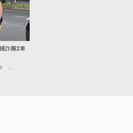
逮捕詐團2車
女
...