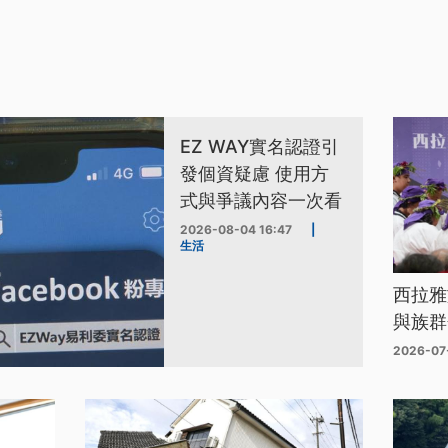
EZ WAY實名認證引
發個資疑慮 使用方
式與爭議內容一次看
2026-08-04 16:47
|
生活
西拉雅
與族群
2026-07