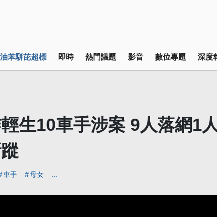
油苯駢芘超標
即時
熱門議題
影音
數位專題
深度
輕生10車手涉案 9人落網1
所蹤
車手
母女
...