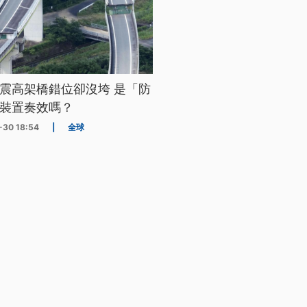
震高架橋錯位卻沒垮 是「防
裝置奏效嗎？
-30 18:54
|
全球