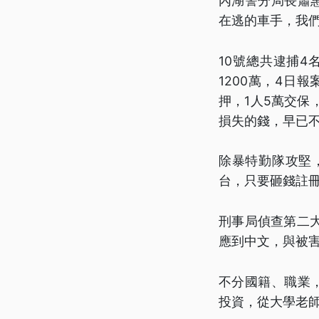
內湖警分局長蕭
在逃的車手，我
10號總共逮捕
1200萬，4日
押，1人5萬交保
損失的錢，早已
除暴特勤隊攻堅
台，只要砸錢註冊
刑事局偵查第二
應到中文，與被
不分國籍、職業
投資，從大學老