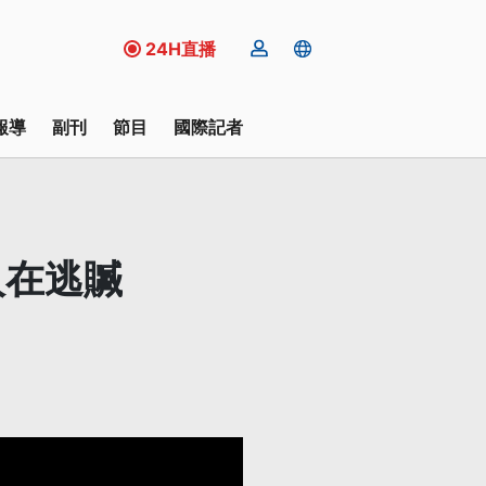
24H直播
報導
副刊
節目
國際記者
人在逃贓