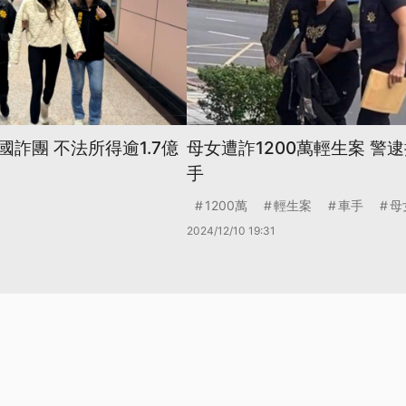
詐團 不法所得逾1.7億
母女遭詐1200萬輕生案 警
手
1200萬
輕生案
車手
母
2024/12/10 19:31