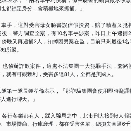
惠珠表示，「兩名車手均供稱，係由臉書的網頁徵求收款
們也都鎖定身分，會積極地來抓捕。」
4名車手，這對受害母女臉書誤信假投資，賠了積蓄又抵
報案後，警方調查全案，有10名車手涉案，昨日上午逮捕
，傍晚又再逮捕2人，扣掉因另案在監，目前只剩最後1
不知所蹤。
，也偵辦詐欺案件，這處不法集團一大犯罪手法，套路
，就有可觀獲利，受害多達81人，全都是美國人。
大隊第一隊長鍾孝倫表示，「那詐騙集團會使用即時翻譯
害人進行聊天。」
，各行各業都有人，踩入騙局之中，北市刑大接到6人報
師、市場攤商、行庫襄理，都在受害名單，總損失直逼6千