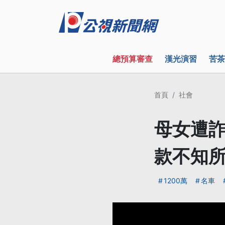
總預算審查
漢光演習
苦茶
首頁
社會
母女遭詐
款不知
1200萬
名車