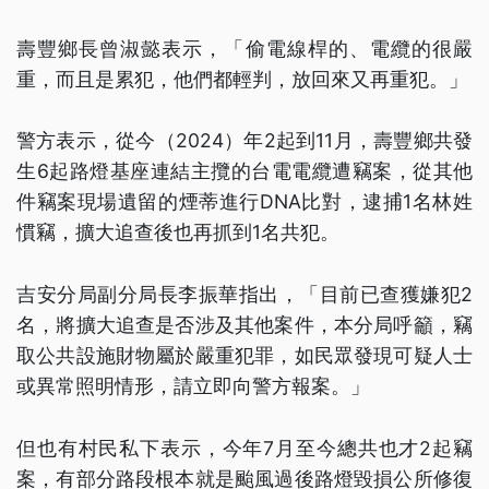
壽豐鄉長曾淑懿表示，「偷電線桿的、電纜的很嚴
重，而且是累犯，他們都輕判，放回來又再重犯。」
警方表示，從今（2024）年2起到11月，壽豐鄉共發
生6起路燈基座連結主攬的台電電纜遭竊案，從其他
件竊案現場遺留的煙蒂進行DNA比對，逮捕1名林姓
慣竊，擴大追查後也再抓到1名共犯。
吉安分局副分局長李振華指出，「目前已查獲嫌犯2
名，將擴大追查是否涉及其他案件，本分局呼籲，竊
取公共設施財物屬於嚴重犯罪，如民眾發現可疑人士
或異常照明情形，請立即向警方報案。」
但也有村民私下表示，今年7月至今總共也才2起竊
案，有部分路段根本就是颱風過後路燈毀損公所修復