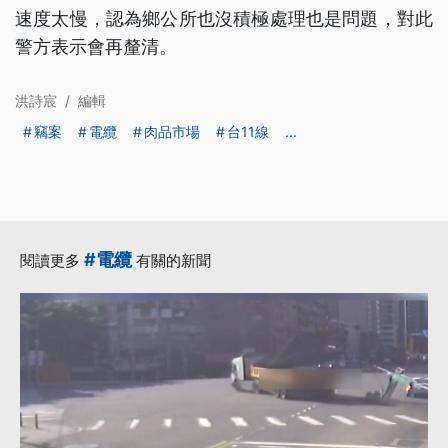
速度太慢，認為鄉公所也沒積極處理也是問題，對此
警方表示會再釐清。
洪詩宸
/
編輯
竊案
電纜
肉品市場
台11線
...
#電纜
閱讀更多
有關的新聞