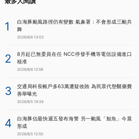
最多人閱讀
白海豚颱風路徑仍有變數 氣象署：不會形成三颱共
1
舞
2026/8/6 13:02
8月起已無委員在任 NCC停發手機等電信設備進口
2
核准
2026/8/6 12:58
交通局科長帳戶多63萬遭疑收賄 為民眾代墊醫藥費
3
善舉曝光
2026/8/5 19:39
白海豚估最快週五發布海警 另一颱風「鯨魚」今晨
4
形成
2026/8/5 12:50