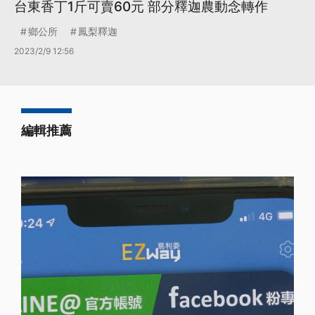
台東香丁1斤可賣60元 部分釋迦農動念轉作
鄉公所
鳳梨釋迦
2023/2/9 12:56
編輯推薦