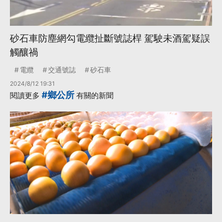
砂石車防塵網勾電纜扯斷號誌桿 駕駛未酒駕疑誤
觸釀禍
電纜
交通號誌
砂石車
2024/8/12 19:31
#鄉公所
閱讀更多
有關的新聞