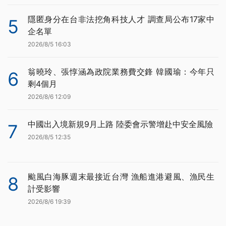
隱匿身分在台非法挖角科技人才 調查局公布17家中
5
企名單
2026/8/5 16:03
翁曉玲、張惇涵為政院業務費交鋒 韓國瑜：今年只
6
剩4個月
2026/8/6 12:09
中國出入境新規9月上路 陸委會示警增赴中安全風險
7
2026/8/5 12:35
颱風白海豚週末最接近台灣 漁船進港避風、漁民生
8
計受影響
2026/8/6 19:39