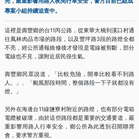
亮，嚴重影響用路人夜間行車安全，警方目前已組成
專案小組持續追查中。
這裡是壽豐鄉的台11丙公路，從東華大橋到溪口村通
往鳳林肉品市場的路段，以及豐坪路3段的路燈全都
不亮，經公所通報維修後才發現是電線被剪斷，部分
電線也不見，讓附近居民很生氣。
壽豐鄉民眾說道，「比較危險，開車比較看不到路
人。」、「颱風那段時間，整個路段一下子就都沒有
燈。」
另外在海邊台11線鹽寮村附近的路燈，也有部分電箱
電纜被破壞，由於這些路段都是重要的交通要道，嚴
重影響用路人行車安全，鄉公所為此透別召開聯席
會，要求警方重視。