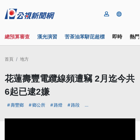
總預算審查
漢光演習
苦茶油苯駢芘超標
即時
熱門
首頁
地方
花蓮壽豐電纜線頻遭竊 2月迄今共
6起已逮2嫌
壽豐鄉
鄉公所
路燈
路段
...