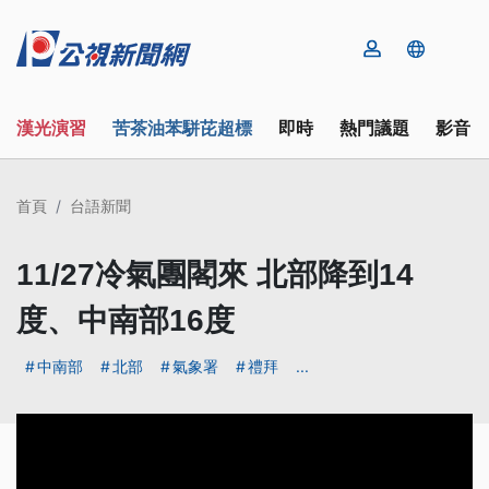
漢光演習
苦茶油苯駢芘超標
即時
熱門議題
影音
首頁
台語新聞
11/27冷氣團閣來 北部降到14
度、中南部16度
中南部
北部
氣象署
禮拜
...