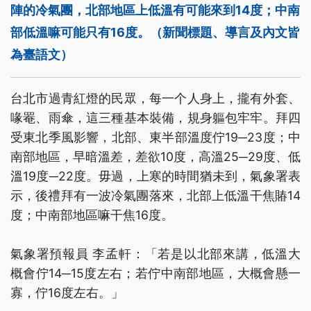
陣的冷氣團，北部地區上低溫有可能來到14度；中南
部低溫嘛可能只有16度。（新聞標題、導言及內文皆
為臺語文）
台北市過青紅燈的民眾，每一个人身上，攏有外套、
喙罨、雨傘，這三種基本裝備，規身軀包牢牢。拜四
受東北季風影響，北部、東半部溫度佇19─23度；中
南部地區，早暗溫差，差欲10度，高溫25─29度、低
溫19度─22度。毋過，上寒的時間猶未到，氣象署表
示，後禮拜有一波冷氣團落來，北部上低溫干焦賰14
度；中南部地區嘛干焦16度。
氣象署預報員 李孟軒：「若是以北部來講，低溫大
概會佇14─15度左右；若佇中南部地區，大概會懸一
寡，佇16度左右。」