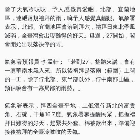
除了天氣冷吱吱，予人感覺真愛睏，北部、宜蘭地
區，連紲落規禮拜的雨，嘛予人感覺真齷齪。氣象署
表示，北部、宜蘭地區會落到拜六，禮拜日東北季風
減弱，全臺灣會出現難得的好天。毋過，27開始，閣
會開始出現落袂停的雨。
氣象署預報員 李孟軒：「若到27，整體來講，會有
一寡華南水氣入來。所以後禮拜是落雨（範圍）上闊
的一工，除了佇北部、東半部以外，佇中南部山區，
預估嘛會有一寡局部的雨勢。」
氣象署表示，拜四全臺平地，上低溫佇新北的富貴
角、石碇，干焦16.7度。氣象署嘛提醒民眾，把握禮
拜日難得的好天，趕緊共外套、棉被款出來，準備迎
接後禮拜的全臺冷吱吱的天氣。