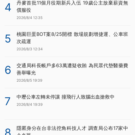
丹麥首批11個月役期新兵入伍 19歲公主放棄薪資無
4
償服役
2026/8/4 12:35
桃園巨蛋BOT案8/25開標 散場規劃增捷運、公車班
5
次疏運
2026/8/3 12:34
交通局科長帳戶多63萬遭疑收賄 為民眾代墊醫藥費
6
善舉曝光
2026/8/5 19:39
中壢公車左轉未停讓 撞飛行人致腦出血搶救中
7
2026/8/4 19:39
隱匿身分在台非法挖角科技人才 調查局公布17家中
8