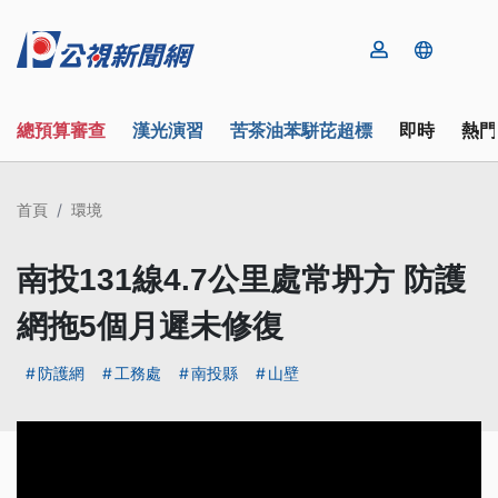
總預算審查
漢光演習
苦茶油苯駢芘超標
即時
熱門
首頁
環境
南投131線4.7公里處常坍方 防護
網拖5個月遲未修復
防護網
工務處
南投縣
山壁