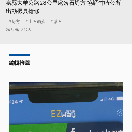
嘉縣大華公路28公里處落石坍方 協調竹崎公所
出動機具搶修
坍方
土石崩落
落石
2024/6/12 12:31
編輯推薦