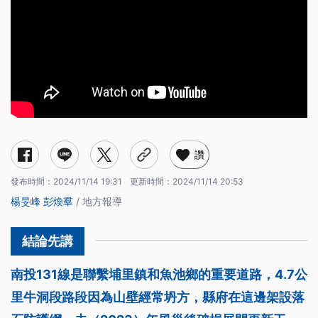
讚
發布時間：
2024/11/14 19:31
更新時間：
2024/11/14 20:53
楊旻峰
彭煥羣
/ 地方報導
南投131線是聯繫埔里鎮和魚池鄉的重要道路，4.7公
里牛洞段路段因為山壁經常坍方，縣府在這邊架設落