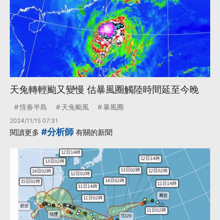
天兔轉輕颱又變慢 估暴風圈觸陸時間延至今晚
恆春半島
天兔颱風
暴風圈
2024/11/15 07:31
#分析師
閱讀更多
有關的新聞