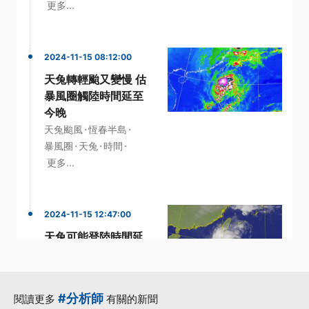
更多...
2024-11-15 08:12:00
天兔轉輕颱又變慢 估
暴風圈觸陸時間延至
今晚
·
·
天兔颱風
恆春半島
·
·
·
暴風圈
天兔
時間
更多...
2024-11-15 12:47:00
天兔可能登陸時間延
至明日 強度持續減弱
估登台後消散
·
·
·
分析師
天兔颱風
強度
#分析師
閱讀更多
有關的新聞
·
·
恆春半島
登陸
更多...