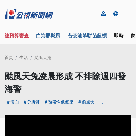
總預算審查
白海豚颱風
苦茶油苯駢芘超標
即時
熱
首頁
生活
颱風天兔
颱風天兔凌晨形成 不排除週四發
海警
海面
分析師
熱帶性低氣壓
颱風天
...