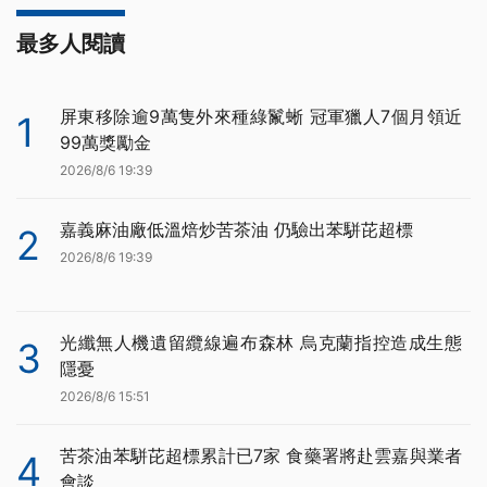
最多人閱讀
屏東移除逾9萬隻外來種綠鬣蜥 冠軍獵人7個月領近
1
99萬獎勵金
2026/8/6 19:39
嘉義麻油廠低溫焙炒苦茶油 仍驗出苯駢芘超標
2
2026/8/6 19:39
光纖無人機遺留纜線遍布森林 烏克蘭指控造成生態
3
隱憂
2026/8/6 15:51
苦茶油苯駢芘超標累計已7家 食藥署將赴雲嘉與業者
4
會談