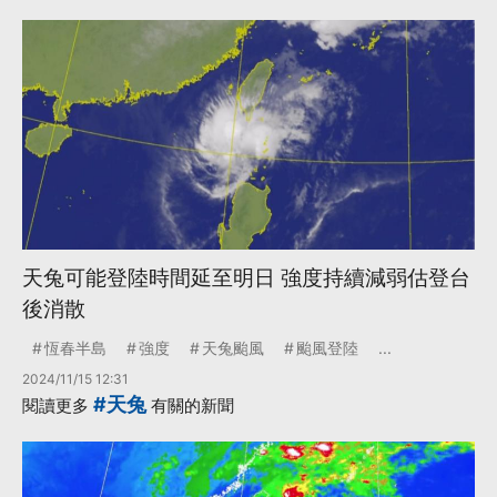
天兔可能登陸時間延至明日 強度持續減弱估登台
後消散
恆春半島
強度
天兔颱風
颱風登陸
...
2024/11/15 12:31
#天兔
閱讀更多
有關的新聞