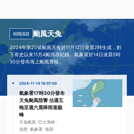
颱風天兔
相關議題
2024年第25號颱風天兔於11月12日凌晨2時生成，創
下有史以來11月4颱共存紀錄。氣象署於14日凌晨5時
30分發布海上颱風警報。
2024-11-14 18:07:00
氣象署17時30分發布
天兔颱風陸警 估週五
晚至週六晨降雨達巔
峰
·
·
天兔颱風
巴士海峽
·
·
·
強度
氣象署
海面