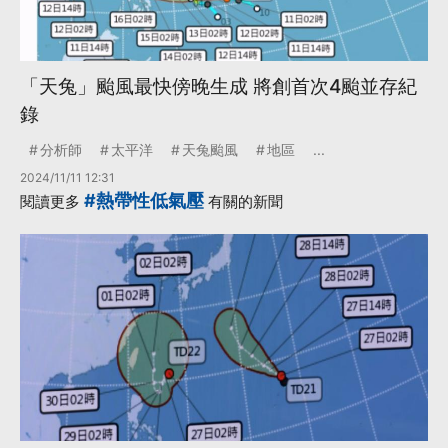
「天兔」颱風最快傍晚生成 將創首次4颱並存紀
錄
分析師
太平洋
天兔颱風
地區
...
2024/11/11 12:31
#熱帶性低氣壓
閱讀更多
有關的新聞