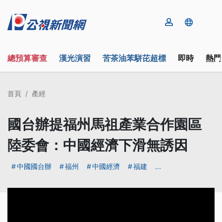
總預算審查
漢光演習
苦茶油苯駢芘超標
即時
熱門
首頁
產經
國台辦提福州馬祖產業合作園區
陸委會：中國經濟下滑無誘因
中國國台辦
福州
中國經濟
福建
...