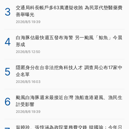
交通局科長帳戶多63萬遭疑收賄 為民眾代墊醫藥費
3
善舉曝光
2026/8/5 19:39
白海豚估最快週五發布海警 另一颱風「鯨魚」今晨
4
形成
2026/8/5 12:50
隱匿身分在台非法挖角科技人才 調查局公布17家中
5
企名單
2026/8/5 16:03
颱風白海豚週末最接近台灣 漁船進港避風、漁民生
6
計受影響
2026/8/6 19:39
翁曉玲、張惇涵為政院業務費交鋒 韓國瑜：今年只