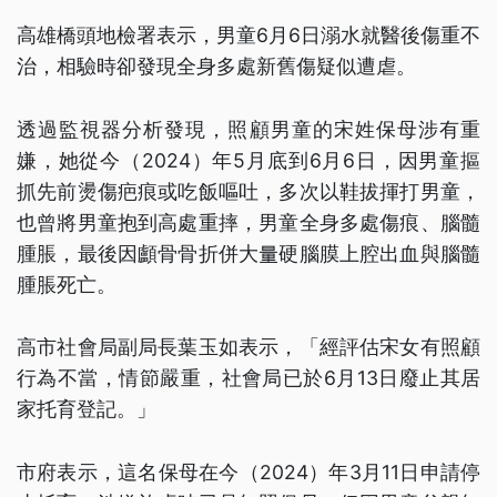
高雄橋頭地檢署表示，男童6月6日溺水就醫後傷重不
治，相驗時卻發現全身多處新舊傷疑似遭虐。
透過監視器分析發現，照顧男童的宋姓保母涉有重
嫌，她從今（2024）年5月底到6月6日，因男童摳
抓先前燙傷疤痕或吃飯嘔吐，多次以鞋拔揮打男童，
也曾將男童抱到高處重摔，男童全身多處傷痕、腦髓
腫脹，最後因顱骨骨折併大量硬腦膜上腔出血與腦髓
腫脹死亡。
高市社會局副局長葉玉如表示，「經評估宋女有照顧
行為不當，情節嚴重，社會局已於6月13日廢止其居
家托育登記。」
市府表示，這名保母在今（2024）年3月11日申請停