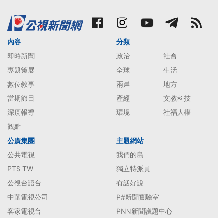
內容
分類
即時新聞
政治
社會
專題策展
全球
生活
數位敘事
兩岸
地方
當期節目
產經
文教科技
深度報導
環境
社福人權
觀點
公廣集團
主題網站
公共電視
我們的島
PTS TW
獨立特派員
公視台語台
有話好說
中華電視公司
P#新聞實驗室
客家電視台
PNN新聞議題中心