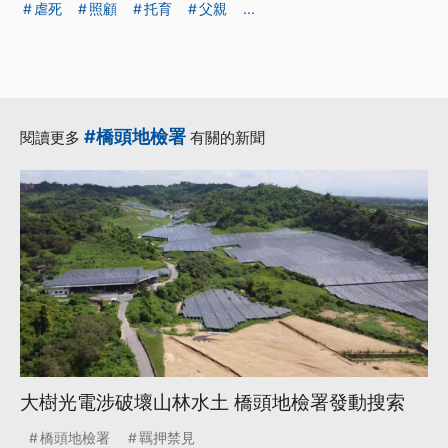
虐死
照顧
托育
父親
...
#橋頭地檢署
閱讀更多
有關的新聞
大樹光電涉破壞山林水土 橋頭地檢署發動搜索
橋頭地檢署
羈押禁見