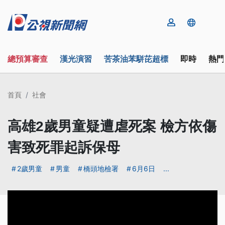
總預算審查
漢光演習
苦茶油苯駢芘超標
即時
熱門
首頁
社會
高雄2歲男童疑遭虐死案 檢方依傷
害致死罪起訴保母
2歲男童
男童
橋頭地檢署
6月6日
...