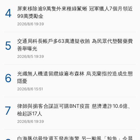
屏東移除逾9萬隻外來種綠鬣蜥 冠軍獵人7個月領近
4
99萬獎勵金
2026/8/6 19:39
交通局科長帳戶多63萬遭疑收賄 為民眾代墊醫藥費
5
善舉曝光
2026/8/5 19:39
光纖無人機遺留纜線遍布森林 烏克蘭指控造成生態
6
隱憂
2026/8/6 15:51
律師與掮客合謀誆可購BNT疫苗 慈濟遭詐10.6億、
7
檢起訴17人
2026/8/6 19:39
白海豚估最快週五發布海警 另一颱風「鯨魚」今晨