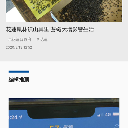
花蓮鳳林鎮山興里 蒼蠅大增影響生活
花蓮縣政府
花蓮
2020/8/13 12:52
編輯推薦