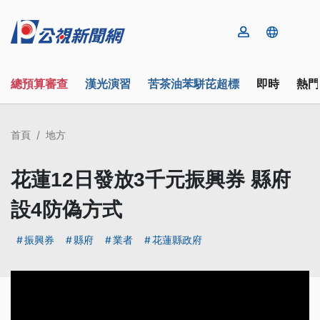
總預算審查
漢光演習
苦茶油苯駢芘超標
即時
熱門
首頁
地方
花蓮12日發放3千元振興券 縣府
設4防偽方式
振興券
縣府
業者
花蓮縣政府