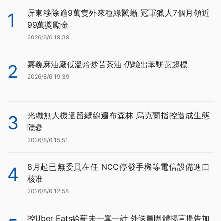
屏東移除逾9萬隻外來種綠鬣蜥 冠軍獵人7個月領近
1
99萬獎勵金
2026/8/6 19:39
嘉義麻油廠低溫焙炒苦茶油 仍驗出苯駢芘超標
2
2026/8/6 19:39
光纖無人機遺留纜線遍布森林 烏克蘭指控造成生態
3
隱憂
2026/8/6 15:51
8月起已無委員在任 NCC停發手機等電信設備進口
4
核准
2026/8/6 12:58
控Uber Eats給薪未一單一計 外送員團體揚言提告加