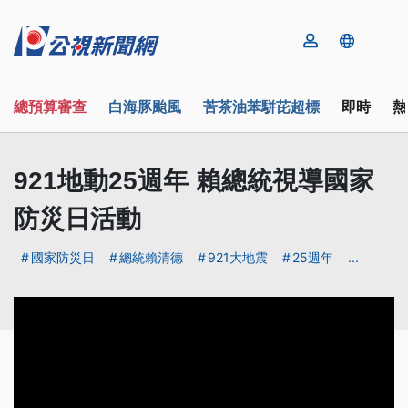
總預算審查
白海豚颱風
苦茶油苯駢芘超標
即時
熱
921地動25週年 賴總統視導國家
防災日活動
國家防災日
總統賴清德
921大地震
25週年
...