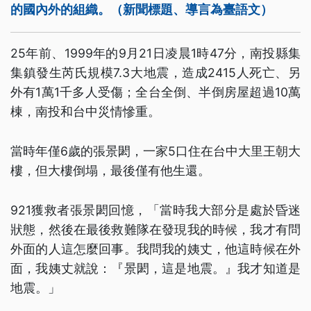
的國內外的組織。（新聞標題、導言為臺語文）
25年前、1999年的9月21日凌晨1時47分，南投縣集
集鎮發生芮氏規模7.3大地震，造成2415人死亡、另
外有1萬1千多人受傷；全台全倒、半倒房屋超過10萬
棟，南投和台中災情慘重。
當時年僅6歲的張景閎，一家5口住在台中大里王朝大
樓，但大樓倒塌，最後僅有他生還。
921獲救者張景閎回憶，「當時我大部分是處於昏迷
狀態，然後在最後救難隊在發現我的時候，我才有問
外面的人這怎麼回事。我問我的姨丈，他這時候在外
面，我姨丈就說：『景閎，這是地震。』我才知道是
地震。」