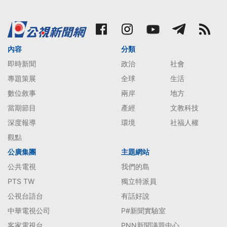
內容
分類
即時新聞
政治
社會
專題策展
全球
生活
數位敘事
兩岸
地方
當期節目
產經
文教科技
深度報導
環境
社福人權
觀點
公廣集團
主題網站
公共電視
我們的島
PTS TW
獨立特派員
公視台語台
有話好說
中華電視公司
P#新聞實驗室
客家電視台
PNN新聞議題中心