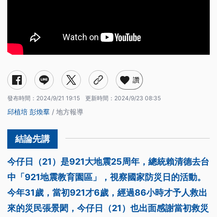
讚
發布時間：
2024/9/21 19:15
更新時間：
2024/9/23 08:35
邱植培
彭煥羣
/ 地方報導
今仔日（21）是921大地震25周年，總統賴清德去台
中「921地震教育園區」，視察國家防災日的活動。
今年31歲，當初921才6歲，經過86小時才予人救出
來的災民張景閎，今仔日（21）也出面感謝當初救災