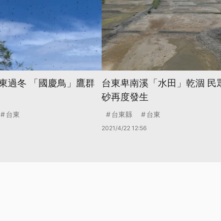
東過冬 「國慶鳥」鷹群
台東卑南溪「水田」乾涸 民
砂再度發生
台東
台東縣
台東
2021/4/22 12:56