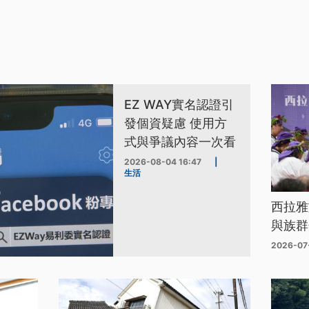
EZ WAY實名認證引
發個資疑慮 使用方
式與爭議內容一次看
2026-08-04 16:47
|
生活
西拉雅
與族群
2026-07