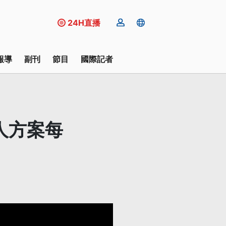
24H直播
報導
副刊
節目
國際記者
人方案每