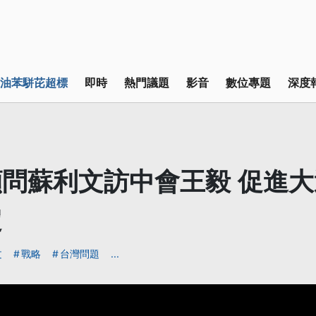
油苯駢芘超標
即時
熱門議題
影音
數位專題
深度
問蘇利文訪中會王毅 促進大
定
文
戰略
台灣問題
...