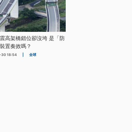
震高架橋錯位卻沒垮 是「防
裝置奏效嗎？
-30 18:54
|
全球