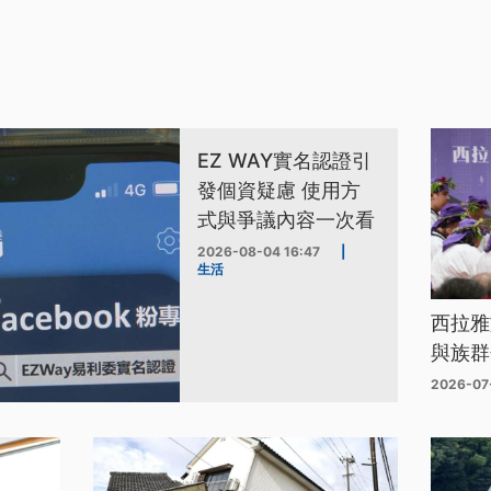
EZ WAY實名認證引
發個資疑慮 使用方
式與爭議內容一次看
2026-08-04 16:47
|
生活
西拉雅
與族群
2026-07