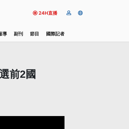
24H直播
報導
副刊
節目
國際記者
選前2國