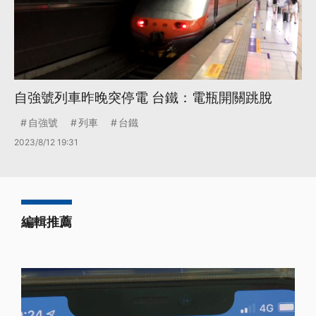
自強號列車昨晚突停電 台鐵：電瓶開關跳脫
自強號
列車
台鐵
2023/8/12 19:31
編輯推薦