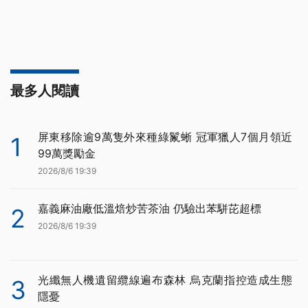
最多人閱讀
屏東移除逾9萬隻外來種綠鬣蜥 冠軍獵人7個月領近
1
99萬獎勵金
2026/8/6 19:39
嘉義麻油廠低溫焙炒苦茶油 仍驗出苯駢芘超標
2
2026/8/6 19:39
光纖無人機遺留纜線遍布森林 烏克蘭指控造成生態
3
隱憂