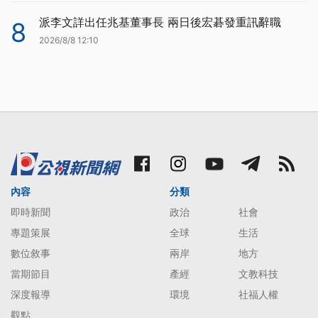
派李文詳出任兆基董事長 兩日後宏碁發重訊辭職
8
2026/8/8 12:10
內容
分類
即時新聞
政治
社會
專題策展
全球
生活
數位敘事
兩岸
地方
當期節目
產經
文教科技
深度報導
環境
社福人權
觀點