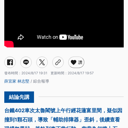
讚
發布時間：
2024/8/17 19:31
更新時間：
2024/8/17 19:57
薛宜家
林志堅
/ 綜合報導
台鐵402車次太魯閣號上午行經花蓮富里間，疑似因
撞到1顆石頭，導致「輔助排障器」歪斜，後續查看