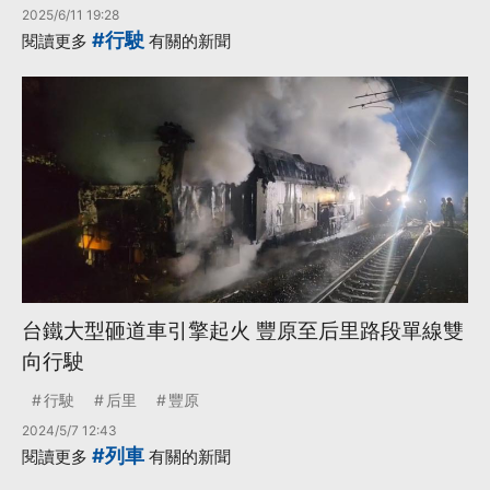
2025/6/11 19:28
#行駛
閱讀更多
有關的新聞
台鐵大型砸道車引擎起火 豐原至后里路段單線雙
向行駛
行駛
后里
豐原
2024/5/7 12:43
#列車
閱讀更多
有關的新聞