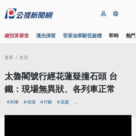
總預算審查
漢光演習
苦茶油苯駢芘超標
即時
熱門
首頁
生活
太魯閣號行經花蓮疑撞石頭 台
鐵：現場無異狀、各列車正常
列車
現場
行駛
花蓮
...