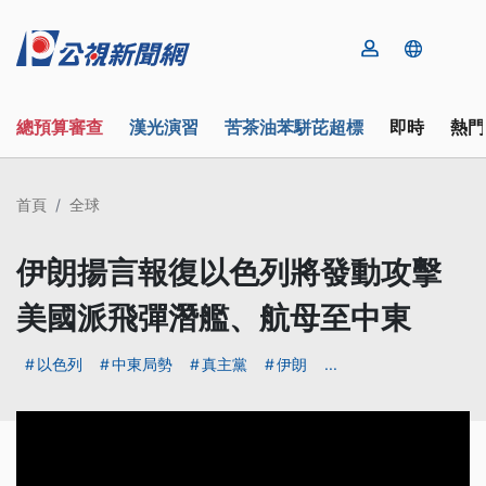
總預算審查
漢光演習
苦茶油苯駢芘超標
即時
熱門
首頁
全球
伊朗揚言報復以色列將發動攻擊
美國派飛彈潛艦、航母至中東
以色列
中東局勢
真主黨
伊朗
...