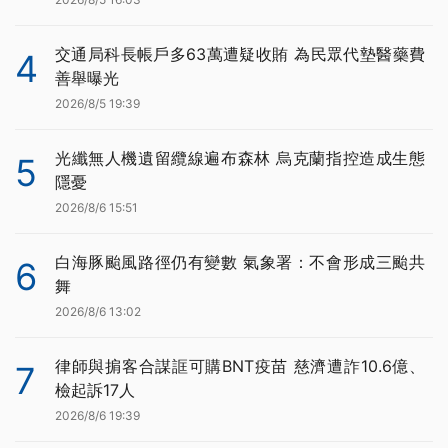
交通局科長帳戶多63萬遭疑收賄 為民眾代墊醫藥費
4
善舉曝光
2026/8/5 19:39
光纖無人機遺留纜線遍布森林 烏克蘭指控造成生態
5
隱憂
2026/8/6 15:51
白海豚颱風路徑仍有變數 氣象署：不會形成三颱共
6
舞
2026/8/6 13:02
律師與掮客合謀誆可購BNT疫苗 慈濟遭詐10.6億、
7
檢起訴17人
2026/8/6 19:39