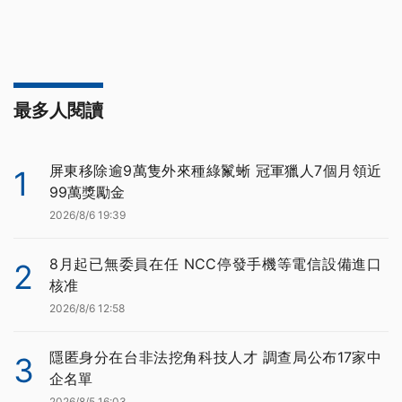
最多人閱讀
屏東移除逾9萬隻外來種綠鬣蜥 冠軍獵人7個月領近
1
99萬獎勵金
2026/8/6 19:39
8月起已無委員在任 NCC停發手機等電信設備進口
2
核准
2026/8/6 12:58
隱匿身分在台非法挖角科技人才 調查局公布17家中
3
企名單
2026/8/5 16:03