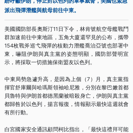
紛呼籲伊朗，停止對以色列的軍事威脅，美國也緊急
派出飛彈潛艦與航母前往中東。
美國國防部長奧斯汀11日下令，林肯號航空母艦戰鬥
群加速前往中東地區，五角大廈還罕見的公布，攜帶
154枚戰斧巡弋飛彈的核動力潛艦喬治亞號也部署中
東，嚇阻伊朗與真主黨的姿態明顯，國防部聲明宣
示，將採取一切措施保衛盟友以色列。
中東局勢急遽升高，是因為上個（7）月，真主黨指
揮官舒庫爾與哈瑪斯領袖哈尼雅，分別在黎巴嫩首都
貝魯特與伊朗首都德黑蘭被暗殺身亡，伊朗與真主黨
都歸咎於以色列，揚言報復，情報顯示最快這週就會
有所行動。
白宮國家安全通訊顧問柯比指出，「最快這禮拜可能