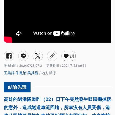
讚
發布時間：
2024/7/23 07:31
更新時間：
2024/7/23 09:51
王柔婷
朱鳳治
吳其昌
/ 地方報導
高雄的過港隧道昨（22）日下午突然發生鼓風機掉落
的意外，造成隧道車流回堵，所幸沒有人員受傷，港