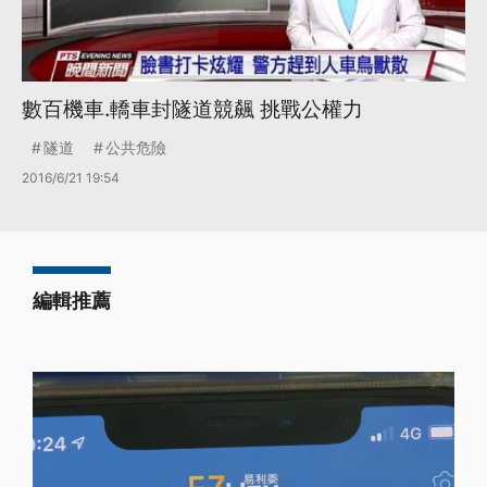
數百機車.轎車封隧道競飆 挑戰公權力
隧道
公共危險
2016/6/21 19:54
編輯推薦