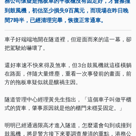
務公司懷疑是拖板車的平板櫃沒有固定好，才會擦撞
到鼓風機，初估至少損失9百萬元，而現場在昨日晚
間7時半，已經清理完畢，恢復正常通車。
車子好端端地開在隧道裡，但迎面而來的這一幕，卻
把駕駛給嚇壞了。
還好車速不快來得及煞車，但3台鼓風機就這樣橫躺
在路面，伴隨大量煙塵，重看一次事發前的畫面，前
方的拖板車疑似就是釀禍主因。
隧道管理中心經理黃先生指出，「這個車子叫做平櫃
式的貨車，肇事原因就是他的櫃門未穩妥固定。」
明明已經通過限高才進入隧道，怎麼還會勾到或撞到
鼓風機，將是警方接下來要調查釐清的重點，港務公