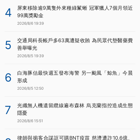
屏東移除逾9萬隻外來種綠鬣蜥 冠軍獵人7個月領近
4
99萬獎勵金
2026/8/6 19:39
交通局科長帳戶多63萬遭疑收賄 為民眾代墊醫藥費
5
善舉曝光
2026/8/5 19:39
白海豚估最快週五發布海警 另一颱風「鯨魚」今晨
6
形成
2026/8/5 12:50
光纖無人機遺留纜線遍布森林 烏克蘭指控造成生態
7
隱憂
2026/8/6 15:51
律師與掮客合謀誆可購BNT疫苗 慈濟遭詐10.6億、