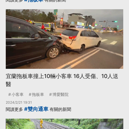
宜蘭拖板車撞上10輛小客車 16人受傷、10人送
醫
小客車
拖板車
博愛醫院
2024/2/21 19:31
#雙向通車
閱讀更多
有關的新聞