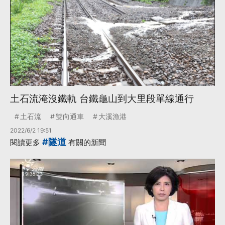
土石流淹沒鐵軌 台鐵龜山到大里段單線通行
土石流
雙向通車
大溪漁港
2022/6/2 19:51
#隧道
閱讀更多
有關的新聞