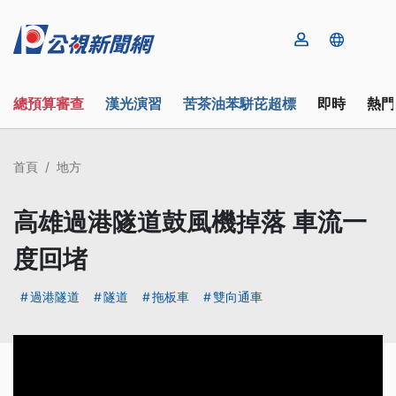
總預算審查
漢光演習
苦茶油苯駢芘超標
即時
熱門
首頁
地方
高雄過港隧道鼓風機掉落 車流一
度回堵
過港隧道
隧道
拖板車
雙向通車