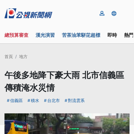
總預算審查
漢光演習
苦茶油苯駢芘超標
即時
熱門
首頁
地方
午後多地降下豪大雨 北市信義區
傳積淹水災情
信義區
積水
台北市
對流雲系