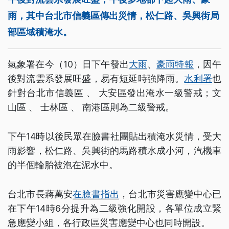
雨，其中台北市信義區傳出災情，松仁路、吳興街局
部區域積淹水。
氣象署在今（10）日下午發出
大雨
、
豪雨特報
，因午
後對流雲系發展旺盛，易有短延時強降雨。
水利署
也
針對台北市信義區 、 大安區發出淹水一級警戒；文
山區 、 士林區 、 南港區則為二級警戒。
下午14時以後民眾在臉書社團貼出積淹水災情，受大
雨影響，松仁路、吳興街的馬路積水成小河，汽機車
的半個輪胎被泡在泥水中。
台北市長蔣萬安
在臉書指出
，台北市災害應變中心已
在下午14時6分提升為二級強化開設，各單位成立緊
急應變小組，各行政區災害應變中心也同時開設。