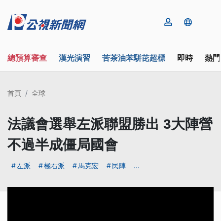
總預算審查
漢光演習
苦茶油苯駢芘超標
即時
熱門
首頁
全球
法議會選舉左派聯盟勝出 3大陣營
不過半成僵局國會
左派
極右派
馬克宏
民陣
...