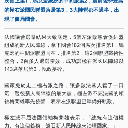
次衝上第1，馬克宏總統的中間派第2，選前聲勢最高
的極右派國民聯盟落居第3，3大陣營都不過半，出
現了僵局國會。
法國議會選舉結果大致底定，5個左派政黨倉促結盟
組成的新人民陣線，拿下國會182個席次排名第1，馬
克宏的中間派聯盟同在，排名第2，這2個聯盟戰術性
整合，2百多人退選奏效，成功讓極右派國民陣線以
143席落居第3，執政夢碎。
國家免於走上極右派之路，讓多數法國人鬆了一口
氣，選後新人民陣線的最大黨，極左派不屈法國的領
袖梅蘭雄率先發聲，表示左派聯盟已準備好執政。
極左派不屈法國領袖梅蘭雄表示，「總統有這個權
力、有這個義務，號召新人民陣線來治理國家。」