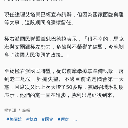
現任總理艾塔爾已經宣布請辭，但因為國家面臨奧運
等大事，這段期間將繼續留任。
極右派國民聯盟黨魁巴德拉表示，「很不幸的，馬克
宏與艾爾跟極左勢力，危險與不榮譽的結盟，今晚剝
奪了法國人民復興的政策。」
至於極右派國民聯盟，從選前摩拳擦掌準備執政，落
到老三地位，難掩失望。不過目前還是國會第一大
黨，且席次又比上次大增了50多席，黨總召瑪琳勒朋
表示，他們的黨一直在進步，勝利只是延後到來。
楊宜珊
/
編輯
梅蘭雄
執政
國會
席次
...