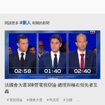
#新人
閱讀更多
有關的新聞
法國會大選3陣營電視辯論 總理與極右領先者互
轟
電視辯論
國會大選
馬克宏
法國
...