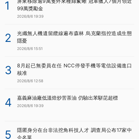
屏東移除逾9萬隻外來種綠鬣蜥 冠軍獵人7個月領近
1
99萬獎勵金
2026/8/6 19:39
光纖無人機遺留纜線遍布森林 烏克蘭指控造成生態
2
隱憂
2026/8/6 15:51
8月起已無委員在任 NCC停發手機等電信設備進口
3
核准
2026/8/6 12:58
嘉義麻油廠低溫焙炒苦茶油 仍驗出苯駢芘超標
4
2026/8/6 19:39
隱匿身分在台非法挖角科技人才 調查局公布17家中
5
企名單