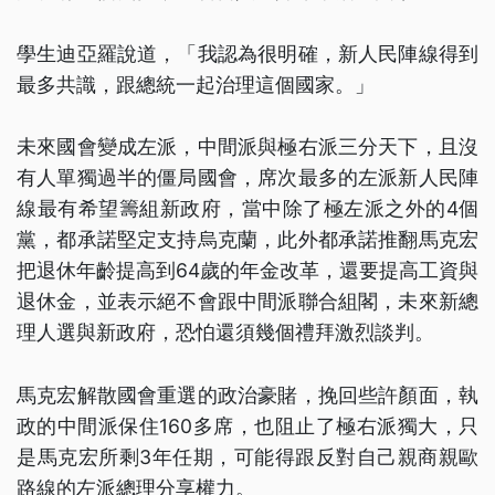
學生迪亞羅說道，「我認為很明確，新人民陣線得到
最多共識，跟總統一起治理這個國家。」
未來國會變成左派，中間派與極右派三分天下，且沒
有人單獨過半的僵局國會，席次最多的左派新人民陣
線最有希望籌組新政府，當中除了極左派之外的4個
黨，都承諾堅定支持烏克蘭，此外都承諾推翻馬克宏
把退休年齡提高到64歲的年金改革，還要提高工資與
退休金，並表示絕不會跟中間派聯合組閣，未來新總
理人選與新政府，恐怕還須幾個禮拜激烈談判。
馬克宏解散國會重選的政治豪賭，挽回些許顏面，執
政的中間派保住160多席，也阻止了極右派獨大，只
是馬克宏所剩3年任期，可能得跟反對自己親商親歐
路線的左派總理分享權力。