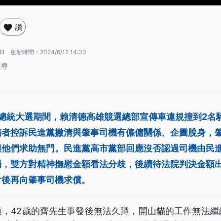
讚
31
更新時間：
2024/6/12 14:33
報導
底總統大選期間，賴清德高雄競選總部宣傳車違規撞到2名
傷者控訴民進黨撇清與肇事司機有僱傭關係、企圖脫身，
讓他們求助無門。民進黨高市黨部回應沒否認過司機由民進
場，雙方對精神撫慰金額看法分歧，後續待法院判決金額
付後再向肇事司機求償。
痕，42歲的齊先生事發後無法久蹲，開山貓的工作無法繼