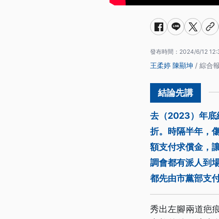
發布時間：
2024/6/12 12:
王柔婷
陳顯坤
/ 綜合
去（2023）年
折。時隔半年，
額支付求償金，
調會都有派人到
都先由市黨部支
秀出左腳兩道疤