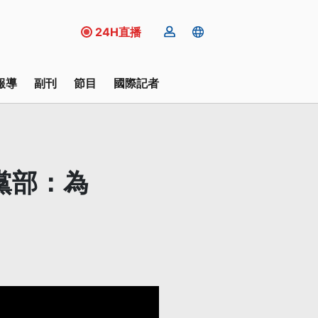
24H直播
報導
副刊
節目
國際記者
黨部：為