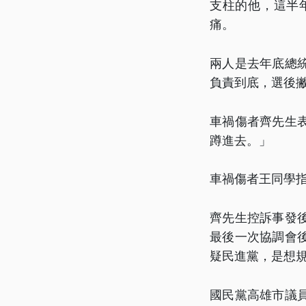
支柱的他，這半
痛。
兩人是去年底總
負責到底，選後
車禍傷者齊先生
蹲進去。」
車禍傷者王同學
齊先生控訴事發
最後一次協調會
疑民進黨，是想
國民黨高雄市議