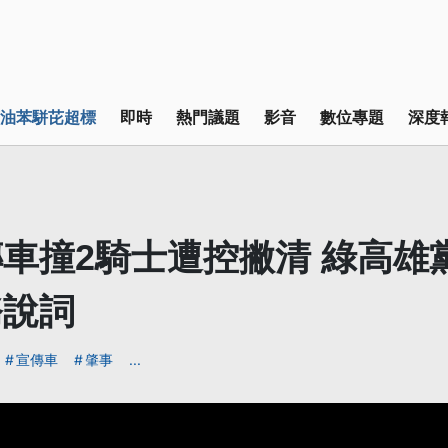
油苯駢芘超標
即時
熱門議題
影音
數位專題
深度
車撞2騎士遭控撇清 綠高雄
務說詞
宣傳車
肇事
...