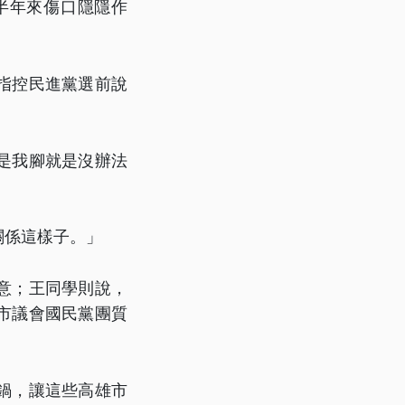
半年來傷口隱隱作
指控民進黨選前說
是我腳就是沒辦法
關係這樣子。」
意；王同學則說，
市議會國民黨團質
鍋，讓這些高雄市