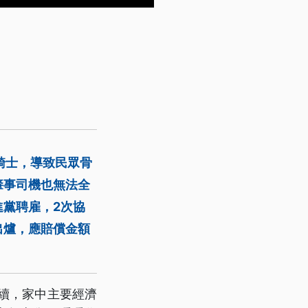
騎士，導致民眾骨
肇事司機也無法全
黨聘雇，2次協
出爐，應賠償金額
續，家中主要經濟