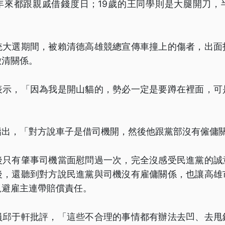
年來都跟親戚借錢度日；19歲的王同學則是大腿開刀，
統大選期間，被賴清德高雄競總宣傳車撞上的傷者，出面
撇清關係。
表示，「因為我是開山貓的，勢必一定是要蹲在裡面，可
指出，「對方說車子是借司機開，然後他跟黨部沒有僱傭
後只有肇事司機當面慰問過一次，完全沒感受民進黨的誠
後，還聽到對方說民進黨與司機沒有雇傭關係，也讓高雄
規避雇主連帶賠償責任。
員邱于軒批評，「這些不合理的事情都有辦法去凹、去甩