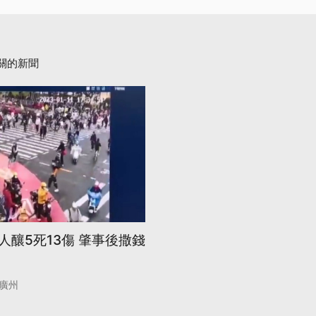
關的新聞
人釀5死13傷 肇事後撒錢
廣州