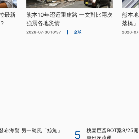
拉最新
熊本10年迢迢重建路 一文對比兩次
熊本地
？
強震各地災情
落橋」
2026-07-30 16:37
|
全球
2026-07
發布海警 另一颱風「鯨魚」
桃園巨蛋BOT案8/25
5
車班次疏運