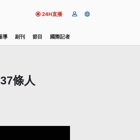
24H直播
報導
副刊
節目
國際記者
37條人