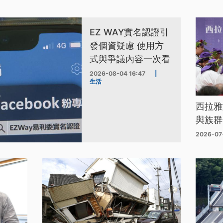
EZ WAY實名認證引
發個資疑慮 使用方
式與爭議內容一次看
2026-08-04 16:47
|
生活
西拉雅
與族群
2026-07