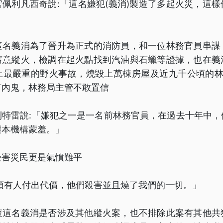
佩利凡西奇說:「這名嫌犯(義消)製造了多起火災，這
這名義消為了晉升為正式的消防員，和一位林務官員串謀
蓄意縱火，檢調在起火點找到汽油與石蠟等證據，也在義
上最嚴重的野火事故，燒毀上萬棟房屋及近九千公頃的林地
有內鬼，林務局主管不敢置信
利特雷說:「嫌犯之一是一名前林務官員，在過去十年中，
讓本機構蒙羞。」
受害災民更是氣憤難平
須有人付出代價，他們殺害並且燒了我們的一切。」
查這名義消是否涉及其他縱火案，也不排除此案有其他共