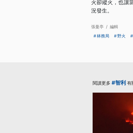
火卻縱火，也讓
況發生。
張曼亭
/
編輯
林務局
野火
#智利
閱讀更多
有