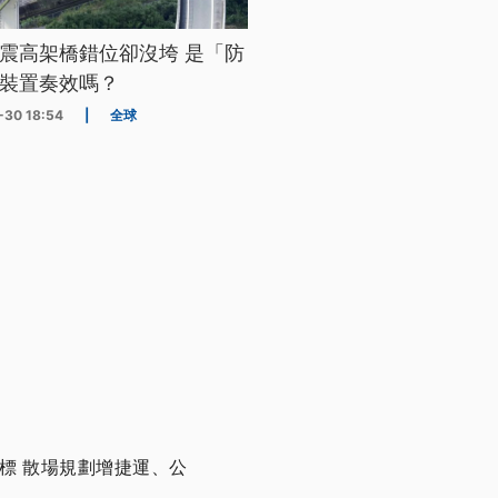
震高架橋錯位卻沒垮 是「防
裝置奏效嗎？
-30 18:54
|
全球
開標 散場規劃增捷運、公