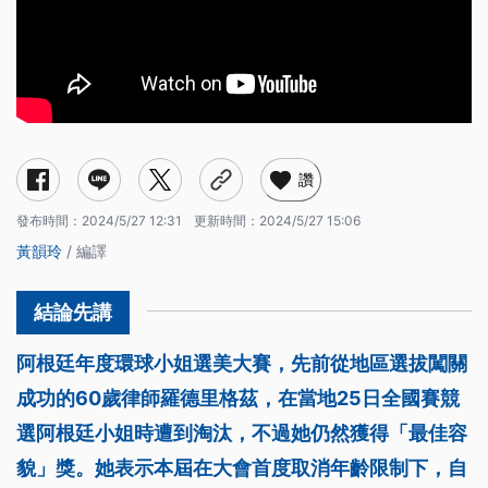
讚
發布時間：
2024/5/27 12:31
更新時間：
2024/5/27 15:06
黃韻玲
/ 編譯
阿根廷年度環球小姐選美大賽，先前從地區選拔闖關
成功的60歲律師羅德里格茲，在當地25日全國賽競
選阿根廷小姐時遭到淘汰，不過她仍然獲得「最佳容
貌」獎。她表示本屆在大會首度取消年齡限制下，自