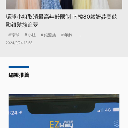
環球小姐取消最高年齡限制 南韓80歲嬤參賽鼓
勵銀髮族追夢
環球
小姐
銀髮族
年齡
...
2024/9/24 18:58
編輯推薦