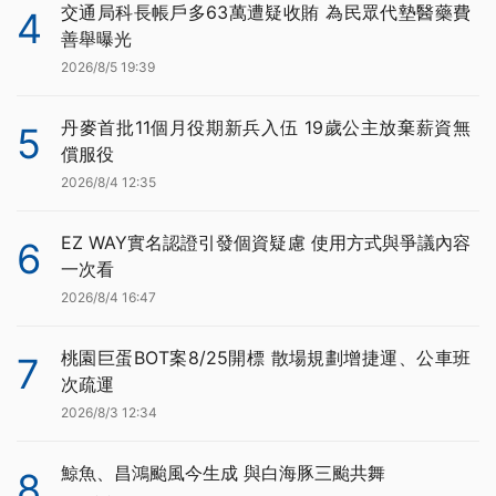
交通局科長帳戶多63萬遭疑收賄 為民眾代墊醫藥費
4
善舉曝光
2026/8/5 19:39
丹麥首批11個月役期新兵入伍 19歲公主放棄薪資無
5
償服役
2026/8/4 12:35
EZ WAY實名認證引發個資疑慮 使用方式與爭議內容
6
一次看
2026/8/4 16:47
桃園巨蛋BOT案8/25開標 散場規劃增捷運、公車班
7
次疏運
2026/8/3 12:34
鯨魚、昌鴻颱風今生成 與白海豚三颱共舞
8