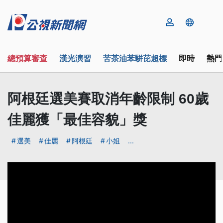
總預算審查
漢光演習
苦茶油苯駢芘超標
即時
熱門
阿根廷選美賽取消年齡限制 60歲
佳麗獲「最佳容貌」獎
選美
佳麗
阿根廷
小姐
...