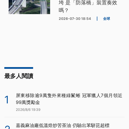
垮 是「防落橋」裝置奏效
嗎？
2026-07-30 18:54
|
全球
最多人閱讀
屏東移除逾9萬隻外來種綠鬣蜥 冠軍獵人7個月領近
1
99萬獎勵金
2026/8/6 19:39
嘉義麻油廠低溫焙炒苦茶油 仍驗出苯駢芘超標