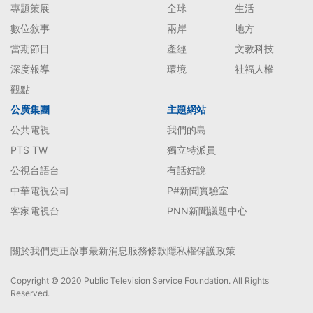
專題策展
全球
生活
數位敘事
兩岸
地方
當期節目
產經
文教科技
深度報導
環境
社福人權
觀點
公廣集團
主題網站
公共電視
我們的島
PTS TW
獨立特派員
公視台語台
有話好說
中華電視公司
P#新聞實驗室
客家電視台
PNN新聞議題中心
關於我們
更正啟事
最新消息
服務條款
隱私權保護政策
Copyright © 2020 Public Television Service Foundation. All Rights
Reserved.