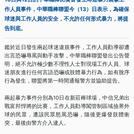
作人員事件，中華職棒聯盟今（13）日表示，為確保
球迷與工作人員的安全，不允許任何形式暴力，將提
告到底。
鑑於近日發生兩起球迷違規事件，工作人員勸導卻遭
出言恐嚇辱罵與動手攻擊，中華職棒聯盟發出公告聲
明，絕不允許極少數不理性人士對現場工作人員、球
迷朋友進行任何言語恐嚇或肢體暴力行為，如有脫序
行為發生，聯盟將第一時間通報警方並協助提告。
兩起暴力事件分別為10日在新莊棒球場，中信兄弟出
戰富邦悍將的比賽，工作人員勸導闖管制區域撿界外
球的民眾，遭該民眾怒罵恐嚇，隨後更爆發肢體衝
突，最後由警方介入逮人。