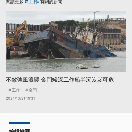
#工作
閱讀更多
有關的新聞
不敵強風浪襲 金門竣深工作船半沉岌岌可危
工作
金門
2024/10/31 19:31
編輯推薦