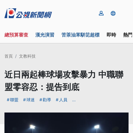
總預算審查
漢光演習
苦茶油苯駢芘超標
即時
熱門
首頁
文教科技
近日兩起棒球場攻擊暴力 中職聯
盟零容忍：提告到底
聯盟
球迷
勸導
人員
...