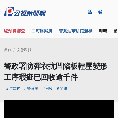
總預算審查
白海豚颱風
苦茶油苯駢芘超標
即時
熱
首頁
文教科技
警政署防彈衣抗凹陷板輕壓變形
工序瑕疵已回收逾千件
防彈衣
警政署
回收
問題