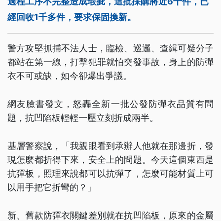
過程工序不完整造成瑕疵，這批採購將近6千件，已
經回收1千多件，要求保固換新。
警方攻堅抓捕不法人士，臨檢、巡邏、查緝可疑分子
都站在第一線，打擊犯罪就怕突發事故，身上的防彈
衣不可或缺，如今卻爆出爭議。
網友臉書發文，怒轟全新一批公發防彈衣品質有問
題，抗凹陷板輕輕一壓立刻折成兩半。
基層警察說，「我親眼看到承辦人他就在那邊折，發
現怎麼都折得下來，安全上的問題。今天這個東西是
抗彈板，照理來說都可以抗彈了，怎麼可能材質上可
以用手把它折彎的？」
新、舊款防彈衣關鍵差別就在抗凹陷板，原來的金屬