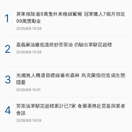
屏東移除逾9萬隻外來種綠鬣蜥 冠軍獵人7個月領近
1
99萬獎勵金
2026/8/6 19:39
嘉義麻油廠低溫焙炒苦茶油 仍驗出苯駢芘超標
2
2026/8/6 19:39
光纖無人機遺留纜線遍布森林 烏克蘭指控造成生態
3
隱憂
2026/8/6 15:51
苦茶油苯駢芘超標累計已7家 食藥署將赴雲嘉與業者
4
會談
2026/8/8 19:09