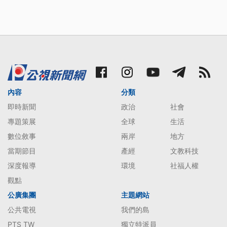
內容
分類
即時新聞
政治
社會
專題策展
全球
生活
數位敘事
兩岸
地方
當期節目
產經
文教科技
深度報導
環境
社福人權
觀點
公廣集團
主題網站
公共電視
我們的島
PTS TW
獨立特派員