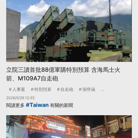
立院三讀首批88億軍購特別預算 含海馬士火
箭、M109A7自走砲
人事案
特別預算
自走砲
張惇涵
...
2026/5/29 12:35
#Taiwan
閱讀更多
有關的新聞