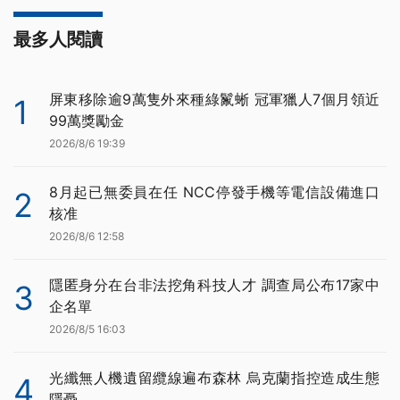
最多人閱讀
屏東移除逾9萬隻外來種綠鬣蜥 冠軍獵人7個月領近
1
99萬獎勵金
2026/8/6 19:39
8月起已無委員在任 NCC停發手機等電信設備進口
2
核准
2026/8/6 12:58
隱匿身分在台非法挖角科技人才 調查局公布17家中
3
企名單
2026/8/5 16:03
光纖無人機遺留纜線遍布森林 烏克蘭指控造成生態
4
隱憂