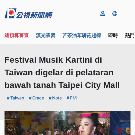
總預算審查
漢光演習
苦茶油苯駢芘超標
即時
熱門
Festival Musik Kartini di
Taiwan digelar di pelataran
bawah tanah Taipei City Mall
Taiwan
Grace
Note
PMI