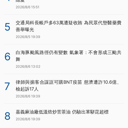
2026/8/6 15:51
交通局科長帳戶多63萬遭疑收賄 為民眾代墊醫藥費
5
善舉曝光
2026/8/5 19:39
白海豚颱風路徑仍有變數 氣象署：不會形成三颱共
6
舞
2026/8/6 13:02
律師與掮客合謀誆可購BNT疫苗 慈濟遭詐10.6億、
7
檢起訴17人
2026/8/6 19:39
嘉義麻油廠低溫焙炒苦茶油 仍驗出苯駢芘超標
8
2026/8/6 19:39