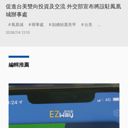
促進台美雙向投資及交流 外交部宣布將設駐鳳凰
城辦事處
鳳凰城
辦事處
副總統蕭美琴
台美
...
2026/7/4 12:10
編輯推薦