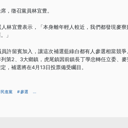
缺席，徵召黨員林宜豊。
選人林宜豊表示，「本身離年輕人較近，我們都發現麥寮
西。」
議員許留賓加入，讓這次補選藍綠白都有人參選相當競爭
排列第2、3大鄉鎮，虎尾鎮因前鎮長丁學忠轉任立委、麥
定，補選將在4月13日投票備受矚目。
民進黨
參選
...