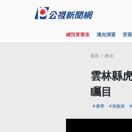
總預算審查
漢光演習
苦茶
首頁
政治
雲林縣虎
矚目
麥寮
無黨籍