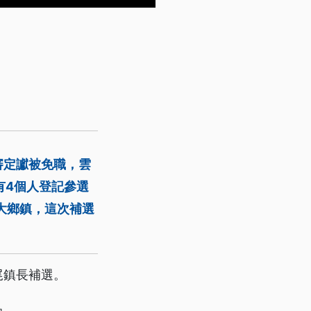
審定讞被免職，雲
有4個人登記參選
大鄉鎮，這次補選
尾鎮長補選。