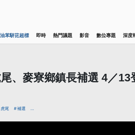
油苯駢芘超標
即時
熱門議題
影音
數位專題
深度
尾、麥寮鄉鎮長補選 4／13
虎尾
補選
...