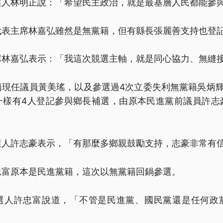
選人林明正說：「希望民主政治，就是最基層人民都能參
代表主席林嘉弘雖然是無黨籍，但有縣長張麗善支持也登
席林嘉弘表示：「我這次競選主軸，就是同心協力、無縫
籍現任議員黃美瑤，以及參選過4次立委失利無黨籍吳炳輝
一樣有4人登記參與鄉長補選，由原本民進黨前議員許志
選人許志豪表示，「有那麼多鄉親鼓勵支持，志豪非常有
忠富原本是民進黨籍，這次以無黨籍回鍋參選。
選人許忠富說道，「不管是民進黨、國民黨還是任何政