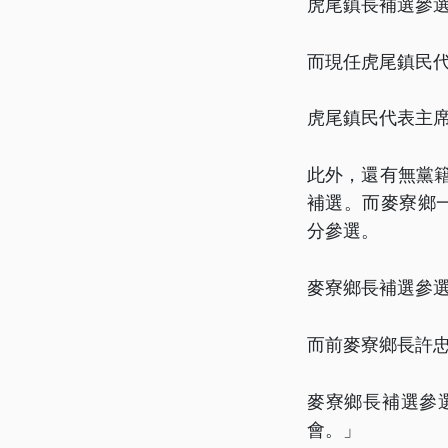
虎尾鎮長補選參
而現任虎尾鎮民
虎尾鎮民代表主
此外，還有無黨
補選。而麥寮鄉
分參選。
麥寮鄉長補選參
而前麥寮鄉長許
麥寮鄉長補選參
會。」