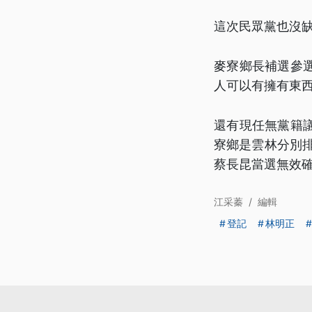
這次民眾黨也沒
麥寮鄉長補選參
人可以有擁有東
還有現任無黨籍
寮鄉是雲林分別
蔡長昆當選無效確
江采蓁
/
編輯
登記
林明正