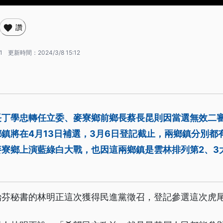
讚
1
更新時間：
2024/3/8 15:12
長丁學忠轉任立委、麥寮鄉前鄉長蔡長昆則因當選無效二
鎮將在4月13日補選，3月6日登記截止，兩鄉鎮分別都
麥寮鄉上演藍綠白大戰，也因這兩鄉鎮是雲林排列第2、3
治芬秘書的林明正這次獲得民進黨徵召，登記參選這次虎