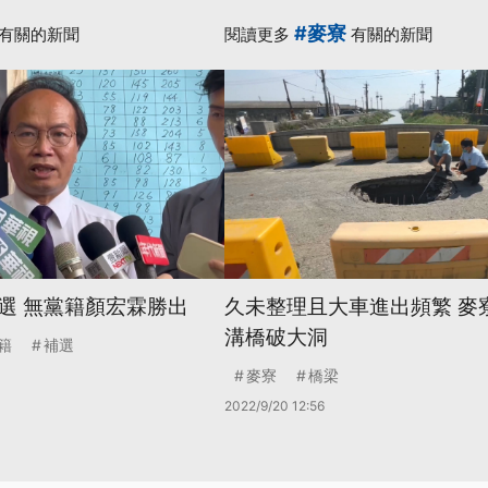
#麥寮
有關的新聞
閱讀更多
有關的新聞
選 無黨籍顏宏霖勝出
久未整理且大車進出頻繁 麥
溝橋破大洞
籍
補選
麥寮
橋梁
2022/9/20 12:56