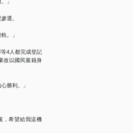
與。」
記參選。
接軌。」
等4人都完成登記
豪改以國民黨籍身
信心勝利。」
黨，希望給我這機