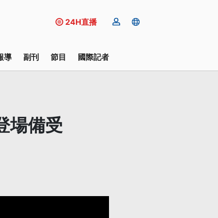
24H直播
報導
副刊
節目
國際記者
登場備受