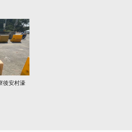
寮後安村濠