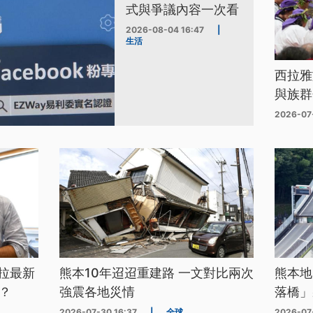
式與爭議內容一次看
2026-08-04 16:47
|
生活
西拉雅
與族群
2026-07
拉最新
熊本10年迢迢重建路 一文對比兩次
熊本地
？
強震各地災情
落橋」
2026-07-30 16:37
|
全球
2026-07