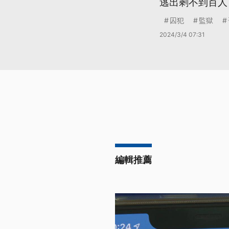
逃出剩不到百人
囚犯
監獄
2024/3/4 07:31
編輯推薦