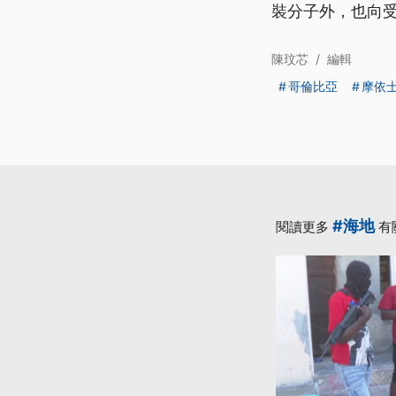
裝分子外，也向
陳玟芯
/
編輯
哥倫比亞
摩依
#海地
閱讀更多
有