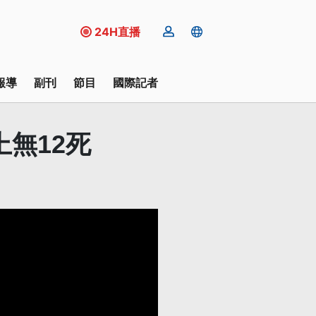
24H直播
報導
副刊
節目
國際記者
無12死