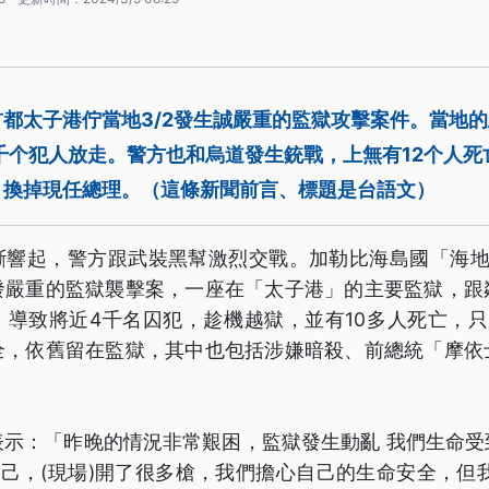
都太子港佇當地3/2發生誠嚴重的監獄攻擊案件。當地
千个犯人放走。警方也和烏道發生銃戰，上無有12个人死
，換掉現任總理。（這條新聞前言、標題是台語文）
斷響起，警方跟武裝黑幫激烈交戰。加勒比海島國「海地
發嚴重的監獄襲擊案，一座在「太子港」的主要監獄，跟
導致將近4千名囚犯，趁機越獄，並有10多人死亡，只
全，依舊留在監獄，其中也包括涉嫌暗殺、前總統「摩依
表示：「昨晚的情況非常艱困，監獄發生動亂 我們生命受
自己，(現場)開了很多槍，我們擔心自己的生命安全，但