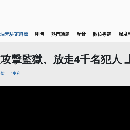
油苯駢芘超標
即時
熱門議題
影音
數位專題
深度
攻擊監獄、放走4千名犯人 上
襲擊
亨利
...