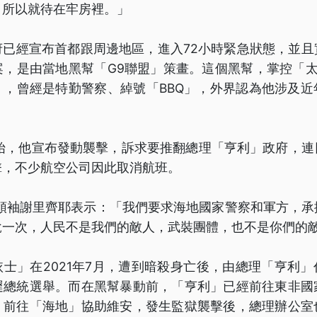
，所以就待在牢房裡。」
府已經宣布首都跟周邊地區，進入72小時緊急狀態，並且
案，是由當地黑幫「G9聯盟」策畫。這個黑幫，掌控「太
」，曾經是特勤警察、綽號「BBQ」，外界認為他涉及近
開始，他宣布發動襲擊，訴求要推翻總理「亨利」政府，連
擊，不少航空公司因此取消航班。
盟領袖謝里齊耶表示：「我們要求海地國家警察和軍方，承
說一次，人民不是我們的敵人，武裝團體，也不是你們的
士」在2021年7月，遭到暗殺身亡後，由總理「亨利
遲總統選舉。而在黑幫暴動前，「亨利」已經前往東非國
，前往「海地」協助維安，發生監獄襲擊後，總理辦公室