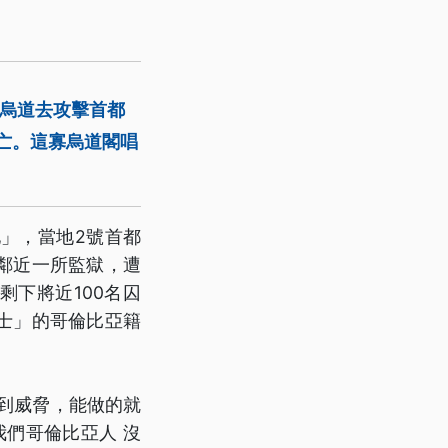
的烏道去攻擊首都
亡。這寡烏道閣唱
」，當地2號首都
鄰近一所監獄，遭
剩下將近100名囚
士」的哥倫比亞籍
到威脅，能做的就
我們哥倫比亞人 沒