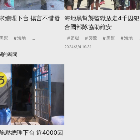
求總理下台 揚言不惜發
海地黑幫襲監獄放走4千囚犯
合國部隊協助維安
黑幫
海地
...
監獄
襲擊
黑幫
海地
.
2024/3/4 19:31
關的新聞
壓總理下台 近4000囚