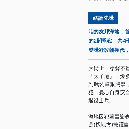
咱的友邦海地，首
的2間監獄，共4
聲講欲改朝換代
大街上，槍聲不
「太子港」，爆
到武裝幫派襲擊，
犯，憂心自身安
退役士兵。
海地囚犯葛雷諾
是(找地方)掩護