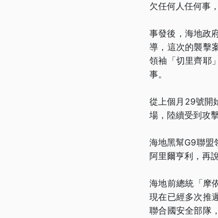
欠任何人任何事
事發後，海地政
導，這次的襲擊
領袖「切里齊耶
事。
從上個月29號
場，陸續受到攻
海地黑幫G9聯
阿里爾亨利，再
海地前總統「摩依
現在已經多次推
聯合國安全部隊