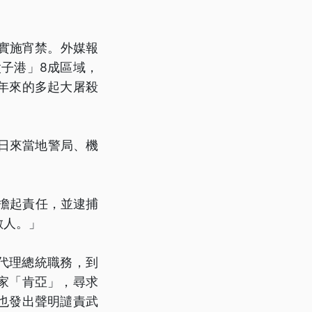
實施宵禁。外媒報
子港」8成區域，
年來的多起大屠殺
日來當地警局、機
擔起責任，並逮捕
敵人。」
」代理總統職務，到
家「肯亞」，尋求
也發出聲明譴責武