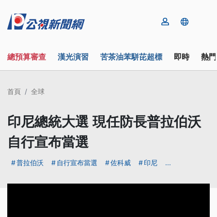
總預算審查
漢光演習
苦茶油苯駢芘超標
即時
熱門
首頁
全球
印尼總統大選 現任防長普拉伯沃
自行宣布當選
普拉伯沃
自行宣布當選
佐科威
印尼
...