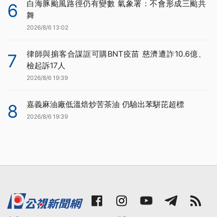
白海豚颱風路徑仍有變數 氣象署：不會形成三颱共
6
舞
2026/8/6 13:02
律師與掮客合謀誆可購BNT疫苗 慈濟遭詐10.6億、
7
檢起訴17人
2026/8/6 19:39
嘉義麻油廠低溫焙炒苦茶油 仍驗出苯駢芘超標
8
2026/8/6 19:39