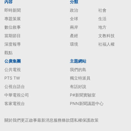
內容
分類
即時新聞
政治
社會
專題策展
全球
生活
數位敘事
兩岸
地方
當期節目
產經
文教科技
深度報導
環境
社福人權
觀點
公廣集團
主題網站
公共電視
我們的島
PTS TW
獨立特派員
公視台語台
有話好說
中華電視公司
P#新聞實驗室
客家電視台
PNN新聞議題中心
關於我們
更正啟事
最新消息
服務條款
隱私權保護政策