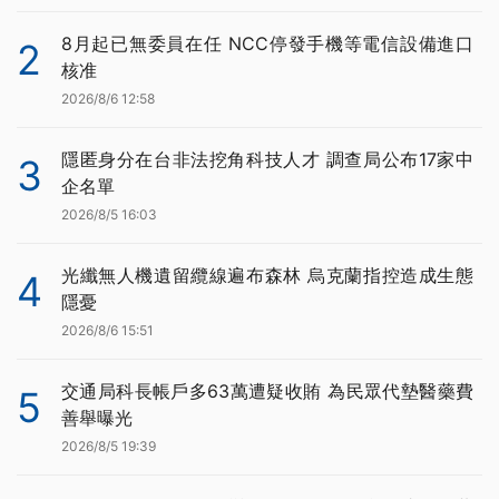
8月起已無委員在任 NCC停發手機等電信設備進口
2
核准
2026/8/6 12:58
隱匿身分在台非法挖角科技人才 調查局公布17家中
3
企名單
2026/8/5 16:03
光纖無人機遺留纜線遍布森林 烏克蘭指控造成生態
4
隱憂
2026/8/6 15:51
交通局科長帳戶多63萬遭疑收賄 為民眾代墊醫藥費
5
善舉曝光
2026/8/5 19:39