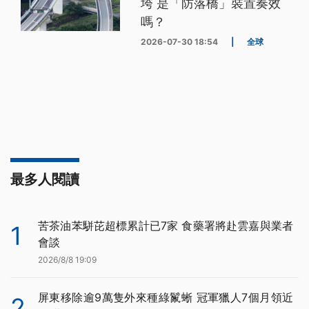
垮 是「防落橋」裝置奏效
嗎？
2026-07-30 18:54
|
全球
最多人閱讀
苦茶油苯駢芘超標累計已7家 食藥署將赴雲嘉與業者
1
會談
2026/8/8 19:09
屏東移除逾9萬隻外來種綠鬣蜥 冠軍獵人7個月領近
2