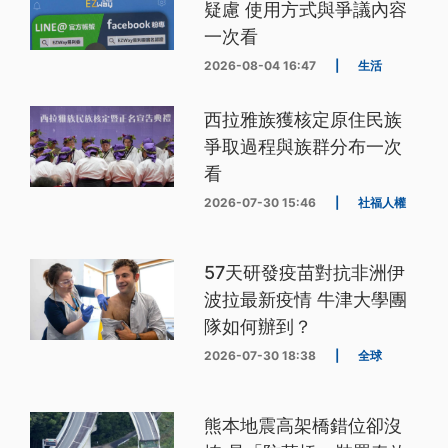
疑慮 使用方式與爭議內容
一次看
2026-08-04 16:47
|
生活
西拉雅族獲核定原住民族
爭取過程與族群分布一次
看
2026-07-30 15:46
|
社福人權
57天研發疫苗對抗非洲伊
波拉最新疫情 牛津大學團
隊如何辦到？
2026-07-30 18:38
|
全球
熊本地震高架橋錯位卻沒