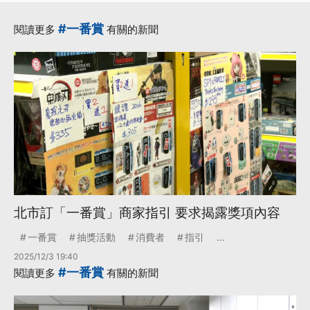
#一番賞
閱讀更多
有關的新聞
北市訂「一番賞」商家指引 要求揭露獎項內容
一番賞
抽獎活動
消費者
指引
...
2025/12/3 19:40
#一番賞
閱讀更多
有關的新聞