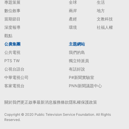
專題策展
全球
生活
數位敘事
兩岸
地方
當期節目
產經
文教科技
深度報導
環境
社福人權
觀點
公廣集團
主題網站
公共電視
我們的島
PTS TW
獨立特派員
公視台語台
有話好說
中華電視公司
P#新聞實驗室
客家電視台
PNN新聞議題中心
關於我們
更正啟事
最新消息
服務條款
隱私權保護政策
Copyright © 2020 Public Television Service Foundation. All Rights
Reserved.