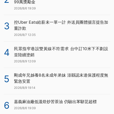
99萬獎勵金
2026/8/6 19:39
控Uber Eats給薪未一單一計 外送員團體揚言提告加
3
重詐欺
2026/8/7 12:35
民眾指窄巷設雙黃線不符需求 台中訂10米下不劃設
4
並陸續塗銷
2026/8/9 12:09
剛成年兄姊養8名未成年弟妹 澎縣認未達保護程度無
5
緊急安置
2026/8/9 19:14
嘉義麻油廠低溫焙炒苦茶油 仍驗出苯駢芘超標
6
2026/8/6 19:39