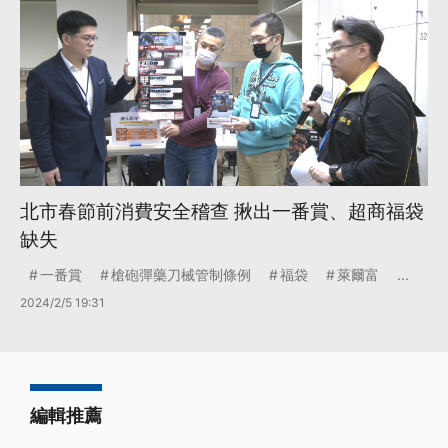
北市春節前消費安全稽查 揪出一番賞、超商福袋
缺失
一番賞
槍砲彈藥刀械管制條例
福袋
萊爾富
...
2024/2/5 19:31
編輯推薦