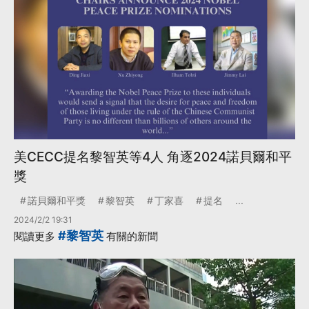
美CECC提名黎智英等4人 角逐2024諾貝爾和平
獎
諾貝爾和平獎
黎智英
丁家喜
提名
...
2024/2/2 19:31
#黎智英
閱讀更多
有關的新聞