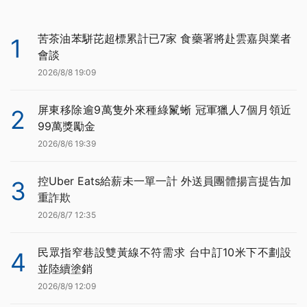
苦茶油苯駢芘超標累計已7家 食藥署將赴雲嘉與業者
1
會談
2026/8/8 19:09
屏東移除逾9萬隻外來種綠鬣蜥 冠軍獵人7個月領近
2
99萬獎勵金
2026/8/6 19:39
控Uber Eats給薪未一單一計 外送員團體揚言提告加
3
重詐欺
2026/8/7 12:35
民眾指窄巷設雙黃線不符需求 台中訂10米下不劃設
4
並陸續塗銷
2026/8/9 12:09