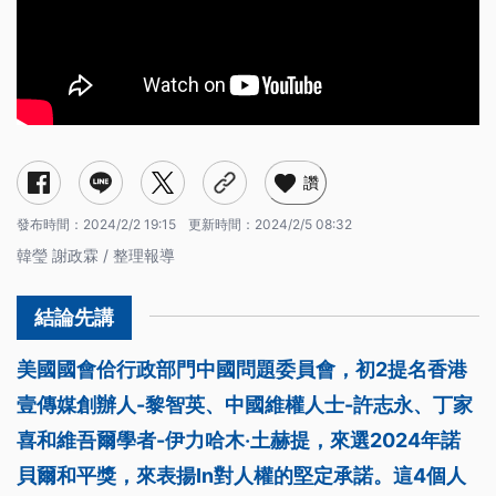
讚
發布時間：
2024/2/2 19:15
更新時間：
2024/2/5 08:32
韓瑩 謝政霖 / 整理報導
美國國會佮行政部門中國問題委員會，初2提名香港
壹傳媒創辦人-黎智英、中國維權人士-許志永、丁家
喜和維吾爾學者-伊力哈木‧土赫提，來選2024年諾
貝爾和平獎，來表揚In對人權的堅定承諾。這4個人