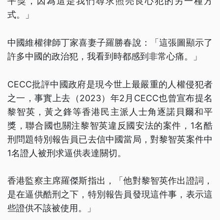
平獎，因為這是我們尋求照亮良心犯的另一種方
式。」
中國維權律師丁家喜妻子羅勝春說：「這張圖顯示了
許多中國的政治犯，我看到時都感到非常心痛。」
CECC批評中國政府是現今世上最嚴重的人權侵犯者
之一，事實上去（2023）年2月CECC也曾宣布提名
黎智英，黃之鋒等香港民主派人士角逐諾貝爾和平
獎，聯合國也關注黎智英違反國安法的案件，1名酷
刑問題特別報告員已去信中國當局，對黎智英案件中
1名證人被刑求逼供表達關切。
香港監察主席羅傑斯指出，「他對黎智英作出證詞，
是在逼供酷刑之下，特別報告員發現這件事，表示這
些證供不該被使用。」