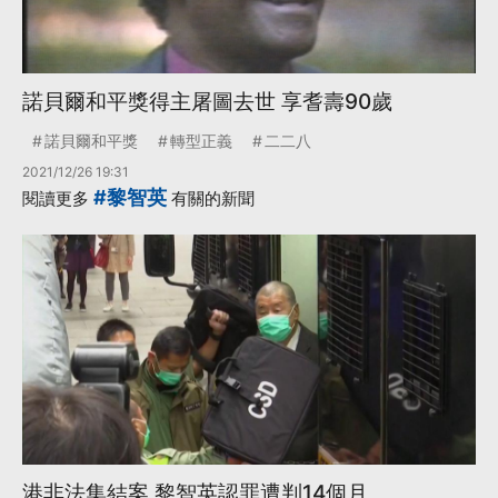
諾貝爾和平獎得主屠圖去世 享耆壽90歲
諾貝爾和平獎
轉型正義
二二八
2021/12/26 19:31
#黎智英
閱讀更多
有關的新聞
港非法集結案 黎智英認罪遭判14個月