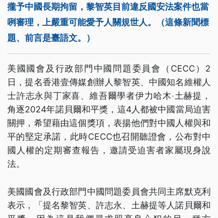
攏予中國長期拘留，黎智英目前違反國安法案件也當
咧審理，上嚴重可能愛予人關規世人。（這條新聞標
題、前言是臺語文。）
美國國會及行政部門中國問題委員會（CECC）2
日，提名香港壹傳媒創辦人黎智英、中國知名維權人
士許志永與丁家喜、維吾爾學者伊力哈木‧土赫提，
角逐2024年諾貝爾和平獎，這4人都被中國當局迫害
關押，希望藉由這個獎項，表揚他們對中國人權與和
平的堅定承諾，此時CECC也召開聽證會，公布對中
國人權的定期審查報告，邀請受迫害者家屬現身說
法。
美國國會及行政部門中國問題委員會共同主席默克利
表示，「提名黎智英、許志永、土赫提等人諾貝爾和