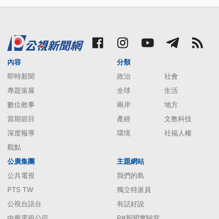
內容
分類
即時新聞
政治
社會
專題策展
全球
生活
數位敘事
兩岸
地方
當期節目
產經
文教科技
深度報導
環境
社福人權
觀點
公廣集團
主題網站
公共電視
我們的島
PTS TW
獨立特派員
公視台語台
有話好說
中華電視公司
P#新聞實驗室