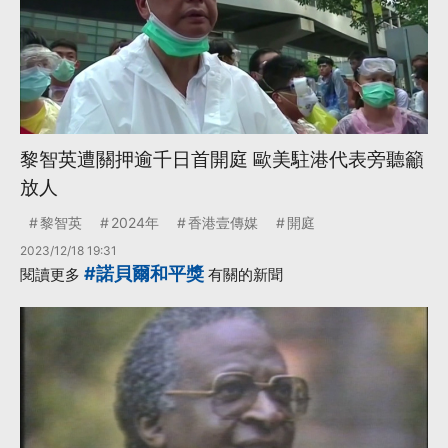
黎智英遭關押逾千日首開庭 歐美駐港代表旁聽籲
放人
黎智英
2024年
香港壹傳媒
開庭
2023/12/18 19:31
#諾貝爾和平獎
閱讀更多
有關的新聞