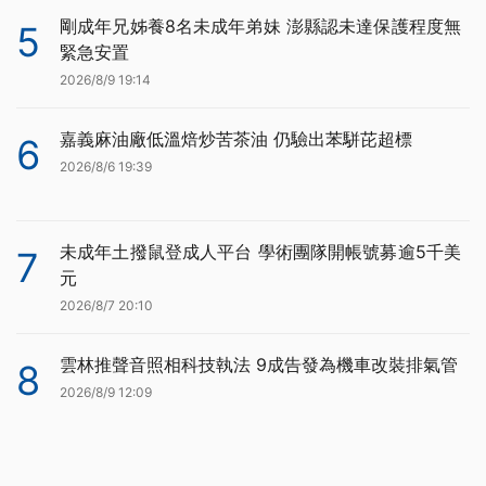
剛成年兄姊養8名未成年弟妹 澎縣認未達保護程度無
5
緊急安置
2026/8/9 19:14
嘉義麻油廠低溫焙炒苦茶油 仍驗出苯駢芘超標
6
2026/8/6 19:39
未成年土撥鼠登成人平台 學術團隊開帳號募逾5千美
7
元
2026/8/7 20:10
雲林推聲音照相科技執法 9成告發為機車改裝排氣管
8
2026/8/9 12:09