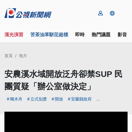
漢光演習
苦茶油苯駢芘超標
即時
熱門議題
影音
首頁
地方
安農溪水域開放泛舟卻禁SUP 民
團質疑「辦公室做決定」
獨木舟
立式划槳
開放
宜蘭縣政府
...