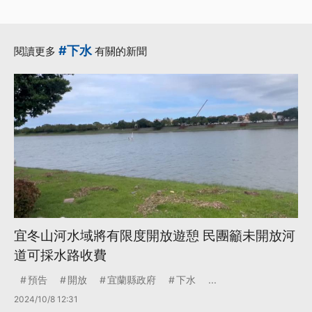
#下水
閱讀更多
有關的新聞
宜冬山河水域將有限度開放遊憩 民團籲未開放河
道可採水路收費
預告
開放
宜蘭縣政府
下水
...
2024/10/8 12:31