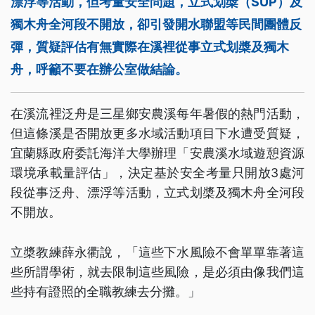
漂浮等活動，但考量安全問題，立式划槳（SUP）及
獨木舟全河段不開放，卻引發開水聯盟等民間團體反
彈，質疑評估有無實際在溪裡從事立式划槳及獨木
舟，呼籲不要在辦公室做結論。
在溪流裡泛舟是三星鄉安農溪每年暑假的熱門活動，
但這條溪是否開放更多水域活動項目下水遭受質疑，
宜蘭縣政府委託海洋大學辦理「安農溪水域遊憩資源
環境承載量評估」，決定基於安全考量只開放3處河
段從事泛舟、漂浮等活動，立式划槳及獨木舟全河段
不開放。
立槳教練薛永衢說，「這些下水風險不會單單靠著這
些所謂學術，就去限制這些風險，是必須由像我們這
些持有證照的全職教練去分攤。」