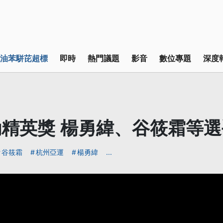
油苯駢芘超標
即時
熱門議題
影音
數位專題
深度
精英獎 楊勇緯、谷筱霜等
谷筱霜
杭州亞運
楊勇緯
...