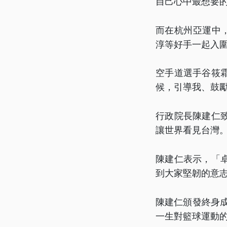
自己心中最想要
而在杭州亞運中
淳等好手一起入
空手道選手谷筱
候，引導我、鼓
行政院長陳建仁
讓世界看見台灣
陳建仁表示，「
到大家堅韌的意
陳建仁頒發終身
一生對籃球運動