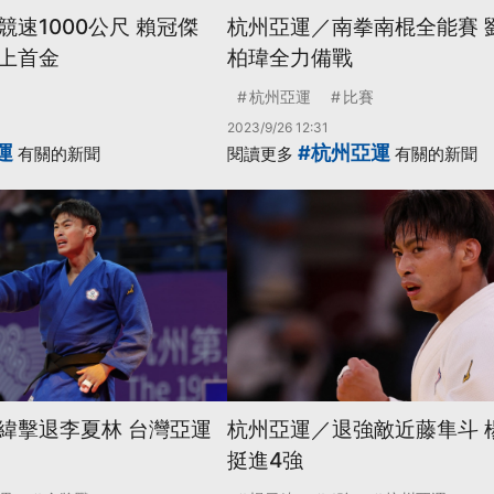
速1000公尺 賴冠傑
杭州亞運／南拳南棍全能賽 
上首金
柏瑋全力備戰
杭州亞運
比賽
2023/9/26 12:31
運
#杭州亞運
有關的新聞
閱讀更多
有關的新聞
緯擊退李夏林 台灣亞運
杭州亞運／退強敵近藤隼斗 
挺進4強