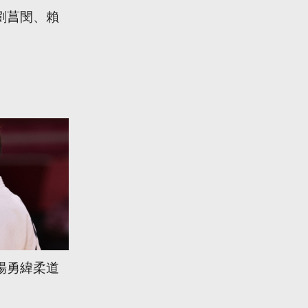
劉菖閔、賴
楊勇緯柔道