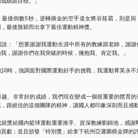
的成績跟目標。」
，最後倒數5秒，逆轉摘金的空手道女將谷筱霜，則是與
圍，最後脫穎而出拿下最佳運動精神獎。
霜說：「想要謝謝我運動生涯中所有的教練跟老師，謝謝
勵我，謝謝你們在我突破的時候，擁抱我、肯定我。」
致詞時，強調面對國際運動好手的挑戰，我運動菁英永不
。
卓越、非常好的成績，我們現在變成一個很重要的體育的
志，跟絕佳的這個團隊的精神，讓國人都印象深刻而且感
成就獎給國內籃球運動重要推手、資深教練劉錦池，感謝剛
的貢獻；並且頒發「特別獎」給拿下杭州亞運圍棋金牌的