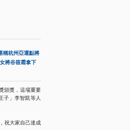
堪稱杭州亞運點將
道女將谷筱霜拿下
獎頒獎，這場重要
王子」李智凱等人
力，祝大家自己達成