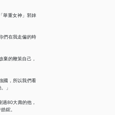
「舉重女神」郭婞
你們在我走偏的時
放棄的鞭策自己，
強國，所以我們看
動。」
過80大壽的他，
許皓鋐。