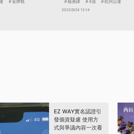
運
金牌戰
楊勇緯
4強
杭州亞運
2023/9/24 13:14
EZ WAY實名認證引
發個資疑慮 使用方
式與爭議內容一次看