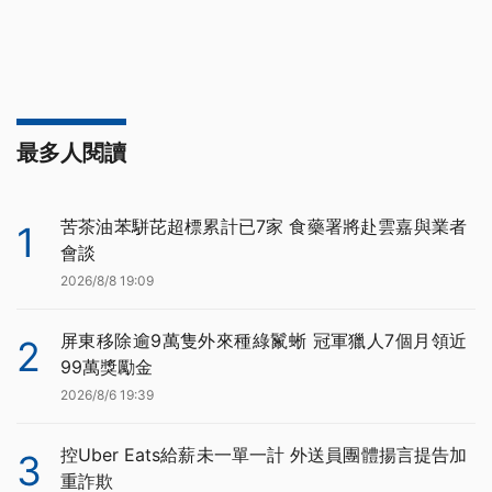
最多人閱讀
苦茶油苯駢芘超標累計已7家 食藥署將赴雲嘉與業者
1
會談
2026/8/8 19:09
屏東移除逾9萬隻外來種綠鬣蜥 冠軍獵人7個月領近
2
99萬獎勵金
2026/8/6 19:39
控Uber Eats給薪未一單一計 外送員團體揚言提告加
3
重詐欺