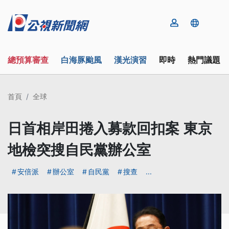
總預算審查
白海豚颱風
漢光演習
即時
熱門議題
首頁
全球
日首相岸田捲入募款回扣案 東京
地檢突搜自民黨辦公室
安倍派
辦公室
自民黨
搜查
...