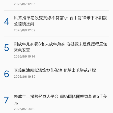
2026/8/7 12:35
民眾指窄巷設雙黃線不符需求 台中訂10米下不劃設
4
並陸續塗銷
2026/8/9 12:09
剛成年兄姊養8名未成年弟妹 澎縣認未達保護程度無
5
緊急安置
2026/8/9 19:14
嘉義麻油廠低溫焙炒苦茶油 仍驗出苯駢芘超標
6
2026/8/6 19:39
未成年土撥鼠登成人平台 學術團隊開帳號募逾5千美
7
元
2026/8/7 20:10