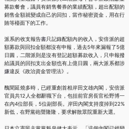
募款餐會，議員有銷售餐券的業績配額，超出配額的
銷售金額就變成自己的回扣，當作秘密資金，用在行
賄等檯面下的工作。
派系的收支報告書只記錄配額內的收入，安倍派的超
額募款與回扣金額都沒有申報，過去5年來漏報了5億
日圓，二階派則是沒有登記超額募款收入，只申報撥
給議員的回扣支出金額也有上億日圓，兩大派系都涉
嫌違反《政治資金管理法》。
醜聞延燒多時，已經重創首相岸田文雄內閣，安倍派
官員共12人全都辭職下台，包括前官房長官松野博一
在內4位部長，5位副部長。岸田內閣支持度掉到22%
新低，在野黨砲聲隆隆，要求解散眾院重新大選。
日本立憲民主黨黨魁泉健太表示，「這個內閣已經變