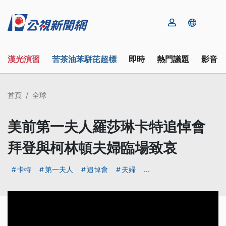
漢光演習
苦茶油苯駢芘超標
即時
熱門議題
影音
首頁
全球
美前第一夫人羅莎琳卡特追悼會
拜登與柯林頓夫婦臨場致哀
卡特
第一夫人
追悼會
夫婦
...