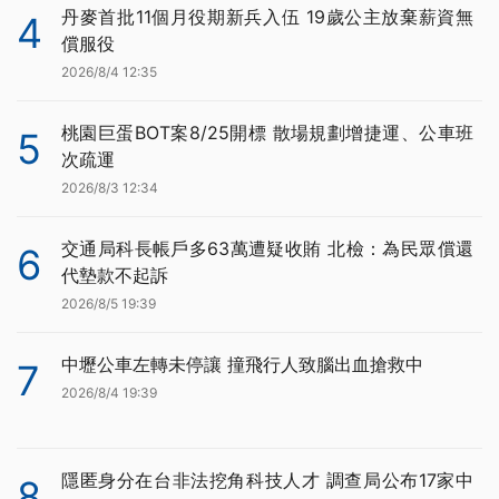
丹麥首批11個月役期新兵入伍 19歲公主放棄薪資無
4
償服役
2026/8/4 12:35
桃園巨蛋BOT案8/25開標 散場規劃增捷運、公車班
5
次疏運
2026/8/3 12:34
交通局科長帳戶多63萬遭疑收賄 北檢：為民眾償還
6
代墊款不起訴
2026/8/5 19:39
中壢公車左轉未停讓 撞飛行人致腦出血搶救中
7
2026/8/4 19:39
隱匿身分在台非法挖角科技人才 調查局公布17家中
8