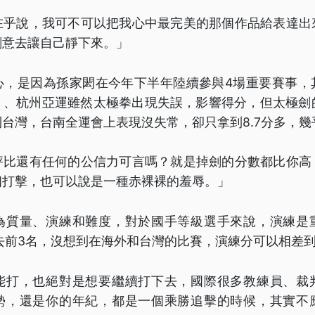
在乎說，我可不可以把我心中最完美的那個作品給表達出
刻意去讓自己靜下來。」
心，是因為孫家閎在今年下半年陸續參與4場重要賽事，
、杭州亞運雖然太極拳出現失誤，影響得分，但太極劍的
台灣，台南全運會上表現沒失常，卻只拿到8.7分多，幾
評比還有任何的公信力可言嗎？就是掉劍的分數都比你高
個打擊，也可以說是一種赤裸裸的羞辱。」
為質量、演練和難度，對於國手等級選手來說，演練是
失去前3名，沒想到在海外和台灣的比賽，演練分可以相差到0
能打，也絕對是想要繼續打下去，國際很多教練員、裁
勢，還是你的年紀，都是一個乘勝追擊的時候，其實不