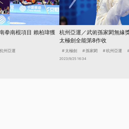
南拳南棍項目 賴柏瑋獲
杭州亞運／武術孫家閎無緣獎
太極劍全能第8作收
杭州亞運
太極劍
孫家閎
杭州亞運
2023/9/25 16:34