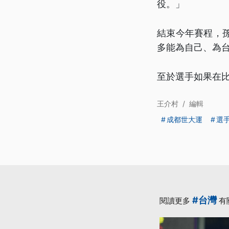
役。」
結束今年賽程，
多能為自己、為
至於選手如果在
王介村
/
編輯
成都世大運
選
#台灣
閱讀更多
有