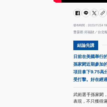
發布時間：
2023/11/24 19
曹晏郡 邱福財／台北
日前在美國舉行
孫家閎近期參加
項目拿下9.75
受打擊。好在經
武術選手孫家閎，
表現，不只獲得