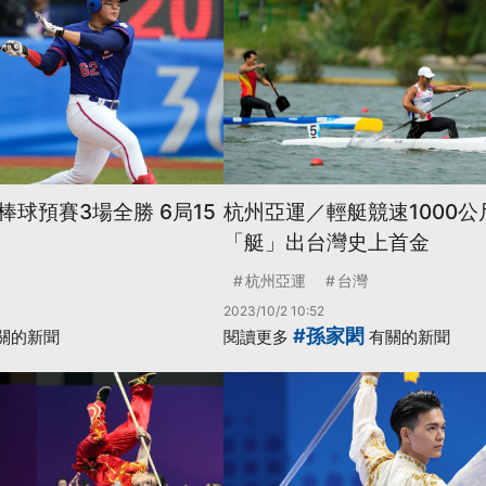
球預賽3場全勝 6局15
杭州亞運／輕艇競速1000公
「艇」出台灣史上首金
杭州亞運
台灣
2023/10/2 10:52
#孫家閎
關的新聞
閱讀更多
有關的新聞