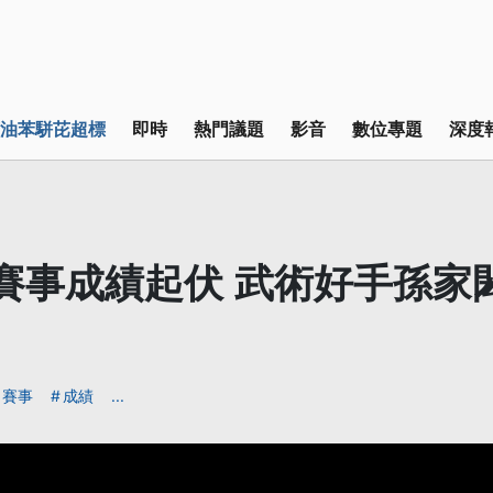
油苯駢芘超標
即時
熱門議題
影音
數位專題
深度
賽事成績起伏 武術好手孫家
賽事
成績
...