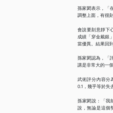
孫家閎表示，「
調整上面，有很
會說要刻意靜下
成績「穿金戴銀」
當優異。結果回到
孫家閎認為，「
講是非常大的一
武術評分內容分
0.1，幾乎等於
孫家閎說：「我
說，無論是這個