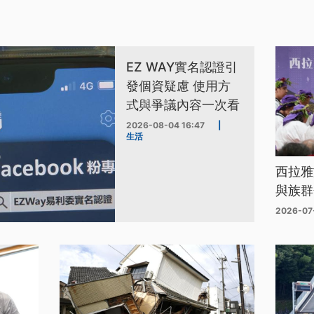
EZ WAY實名認證引
發個資疑慮 使用方
式與爭議內容一次看
2026-08-04 16:47
|
生活
西拉雅
與族群
2026-07