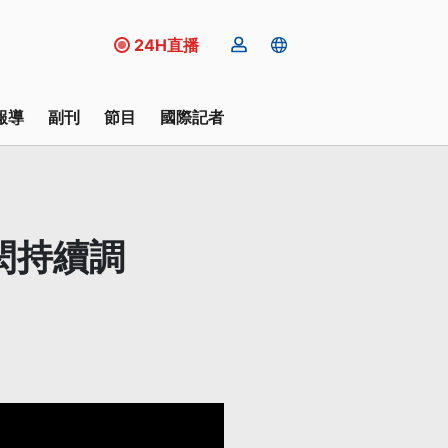
24H直播
報導
副刊
節目
國際記者
閎持續調