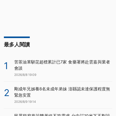
最多人閱讀
苦茶油苯駢芘超標累計已7家 食藥署將赴雲嘉與業者
1
會談
2026/8/8 19:09
剛成年兄姊養8名未成年弟妹 澎縣認未達保護程度無
2
緊急安置
2026/8/9 19:14
民眾指窄巷設雙黃線不符需求 台中訂10米下不劃設