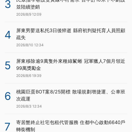
3
並陸續塗銷
2026/8/9 12:09
屏東男嬰送私托3日後猝逝 縣府初判疑托育人員照顧
4
疏失
2026/8/10 12:34
屏東移除逾9萬隻外來種綠鬣蜥 冠軍獵人7個月領近
5
99萬獎勵金
2026/8/6 19:39
桃園巨蛋BOT案8/25開標 散場規劃增捷運、公車班
6
次疏運
2026/8/3 12:34
寄居蟹終止社宅包租代管服務 住都中心啟動6640戶
7
轉銜機制