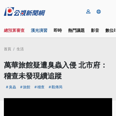
總預算審查
漢光演習
即時
熱門議題
影音
數位
首頁
生活
萬華旅館疑遭臭蟲入侵 北市府：
稽查未發現續追蹤
臭蟲
旅館
稽查
觀傳局