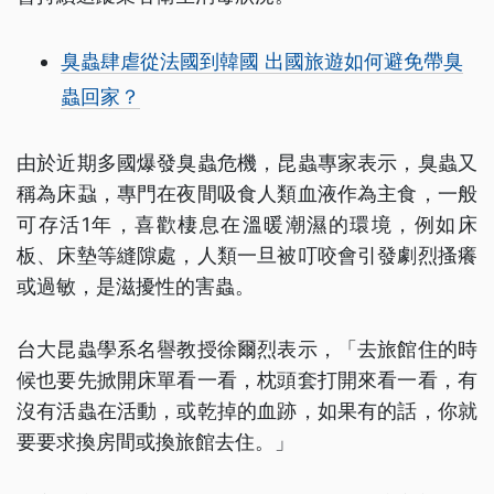
臭蟲肆虐從法國到韓國 出國旅遊如何避免帶臭
蟲回家？
由於近期多國爆發臭蟲危機，昆蟲專家表示，臭蟲又
稱為床蝨，專門在夜間吸食人類血液作為主食，一般
可存活1年，喜歡棲息在溫暖潮濕的環境，例如床
板、床墊等縫隙處，人類一旦被叮咬會引發劇烈搔癢
或過敏，是滋擾性的害蟲。
台大昆蟲學系名譽教授徐爾烈表示，「去旅館住的時
候也要先掀開床單看一看，枕頭套打開來看一看，有
沒有活蟲在活動，或乾掉的血跡，如果有的話，你就
要要求換房間或換旅館去住。」