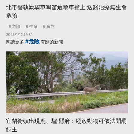
北市警執勤騎車鳴笛遭轎車撞上 送醫治療無生命
危險
危險
生命
命危
2025/1/12 19:31
#危險
閱讀更多
有關的新聞
宜蘭街頭出現鹿、驢 縣府：縱放動物可依法開罰
飼主