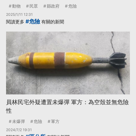
動物
民眾
縣政府
危險
2025/1/11 12:31
#危險
閱讀更多
有關的新聞
員林民宅外疑遭置未爆彈 軍方：為空殼並無危險
性
未爆彈
危險
軍方
2024/7/2 19:31