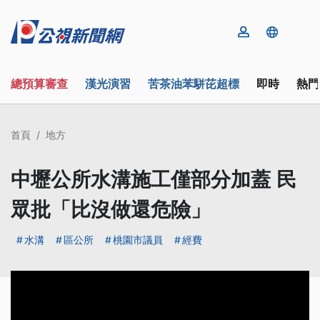
總預算審查
漢光演習
苦茶油苯駢芘超標
即時
熱門
首頁
地方
中壢公所水溝施工僅部分加蓋 民
眾批「比沒做還危險」
水溝
區公所
桃園市議員
經費