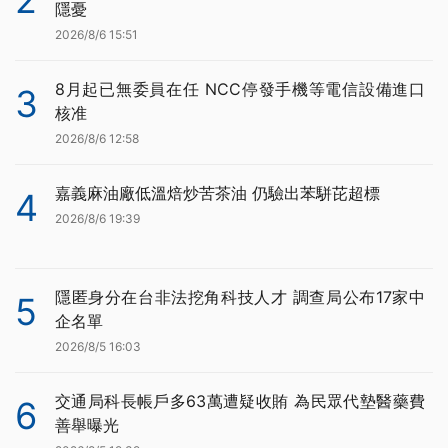
隱憂
2026/8/6 15:51
8月起已無委員在任 NCC停發手機等電信設備進口
3
核准
2026/8/6 12:58
嘉義麻油廠低溫焙炒苦茶油 仍驗出苯駢芘超標
4
2026/8/6 19:39
隱匿身分在台非法挖角科技人才 調查局公布17家中
5
企名單
2026/8/5 16:03
交通局科長帳戶多63萬遭疑收賄 為民眾代墊醫藥費
6
善舉曝光