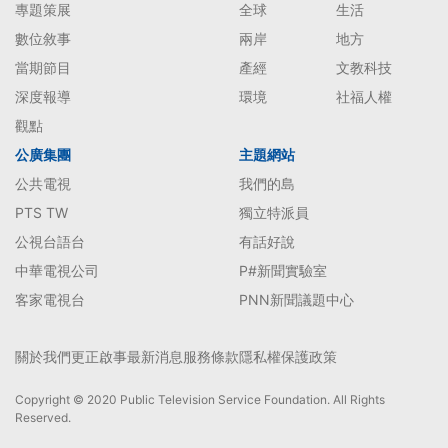
專題策展
全球
生活
數位敘事
兩岸
地方
當期節目
產經
文教科技
深度報導
環境
社福人權
觀點
公廣集團
主題網站
公共電視
我們的島
PTS TW
獨立特派員
公視台語台
有話好說
中華電視公司
P#新聞實驗室
客家電視台
PNN新聞議題中心
關於我們
更正啟事
最新消息
服務條款
隱私權保護政策
Copyright © 2020 Public Television Service Foundation. All Rights
Reserved.