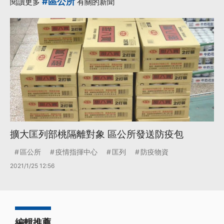
#區公所
閱讀更多
有關的新聞
擴大匡列部桃隔離對象 區公所發送防疫包
區公所
疫情指揮中心
匡列
防疫物資
2021/1/25 12:56
編輯推薦