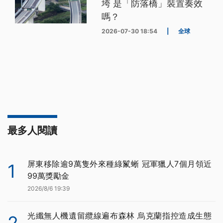
垮 是「防落橋」裝置奏效
嗎？
2026-07-30 18:54
|
全球
最多人閱讀
屏東移除逾9萬隻外來種綠鬣蜥 冠軍獵人7個月領近
1
99萬獎勵金
2026/8/6 19:39
光纖無人機遺留纜線遍布森林 烏克蘭指控造成生態
2