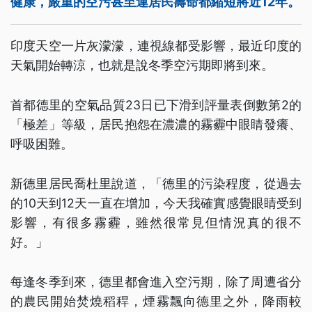
健康，嚴重的空污甚至連居民壽命都縮短將近12年。
印度天空一片灰濛濛，連視線都受影響，最近印度的
天氣開始轉涼，也就是說冬季空污期即將到來。
首都德里的空氣品質23日已下滑到評量表倒數第2的
「極差」等級，居民抱怨在濃濃的霧霾中眼睛發癢、
呼吸困難。
新德里居民喬杜里說道，「德里的污染程度，從過去
的10天到12天一直在增加，今天我確實感覺眼睛受到
影響，有很多霧霾，雖然很常見但情況真的很不
好。」
每逢冬季到來，德里都會進入空污期，除了周遭省分
的農民開始焚燒稻稈，煙霧飄向德里之外，降雨較