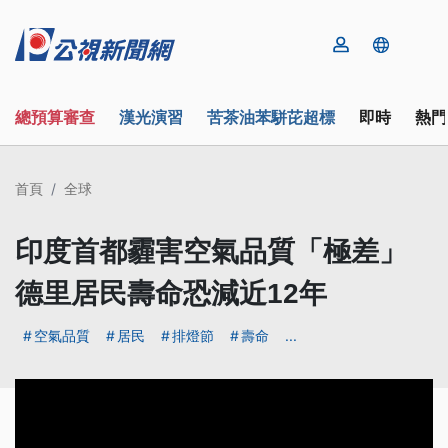
總預算審查
漢光演習
苦茶油苯駢芘超標
即時
熱門
首頁
全球
印度首都霾害空氣品質「極差」
德里居民壽命恐減近12年
空氣品質
居民
排燈節
壽命
...