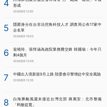
4
形成
2026/8/5 12:50
隱匿身分在台非法挖角科技人才 調查局公布17家中
5
企名單
2026/8/5 16:03
翁曉玲、張惇涵為政院業務費交鋒 韓國瑜：今年只
6
剩4個月
2026/8/6 12:09
中國出入境新規9月上路 陸委會示警增赴中安全風險
7
2026/8/5 12:35
白海豚颱風週末接近台灣北部 蔣萬安：北市整備
8
「料敵從寬」