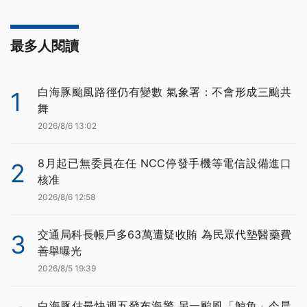
最多人閱讀
白海豚颱風路徑仍有變數 氣象署：不會形成三颱共
1
舞
2026/8/6 13:02
8月起已無委員在任 NCC停發手機等電信設備進口
2
核准
2026/8/6 12:58
交通局科長帳戶多63萬遭疑收賄 為民眾代墊醫藥費
3
善舉曝光
2026/8/5 19:39
白海豚估最快週五發布海警 另一颱風「鯨魚」今晨