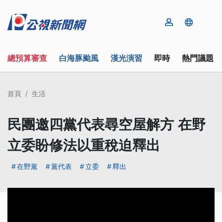
總預算審查
白海豚颱風
漢光演習
即時
熱門議題
首頁
生活
民團邀四黨代表尋空屋解方 在野
立委盼修法以重稅迫釋出
在野黨
黨代表
立委
釋出