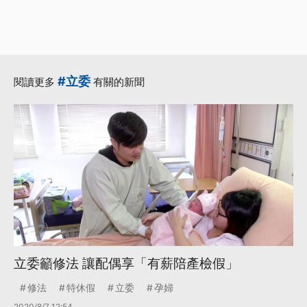
#立委
閱讀更多
有關的新聞
立委籲修法 讓配偶享「有薪陪產檢假」
修法
特休假
立委
孕婦
2020/8/7 12:54