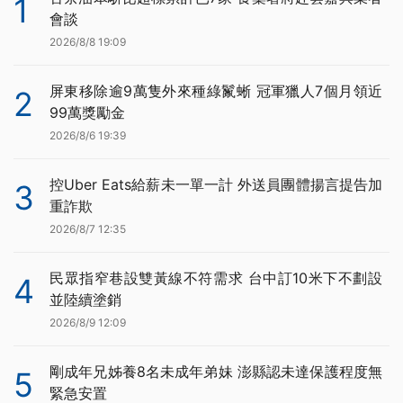
1
會談
2026/8/8 19:09
屏東移除逾9萬隻外來種綠鬣蜥 冠軍獵人7個月領近
2
99萬獎勵金
2026/8/6 19:39
控Uber Eats給薪未一單一計 外送員團體揚言提告加
3
重詐欺
2026/8/7 12:35
民眾指窄巷設雙黃線不符需求 台中訂10米下不劃設
4
並陸續塗銷
2026/8/9 12:09
剛成年兄姊養8名未成年弟妹 澎縣認未達保護程度無
5
緊急安置