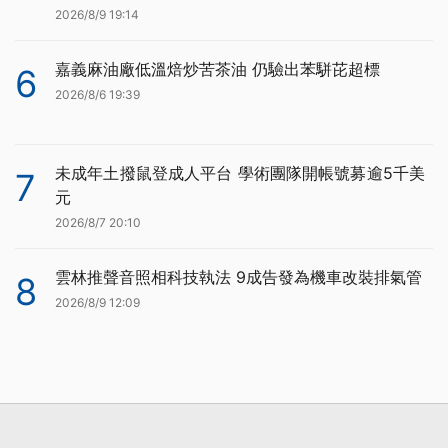
2026/8/9 19:14
嘉義麻油廠低溫焙炒苦茶油 仍驗出苯駢芘超標
6
2026/8/6 19:39
未成年土撥鼠登成人平台 學術團隊開帳號募逾5千美
7
元
2026/8/7 20:10
雲林推聲音照相科技執法 9成告發為機車改裝排氣管
8
2026/8/9 12:09