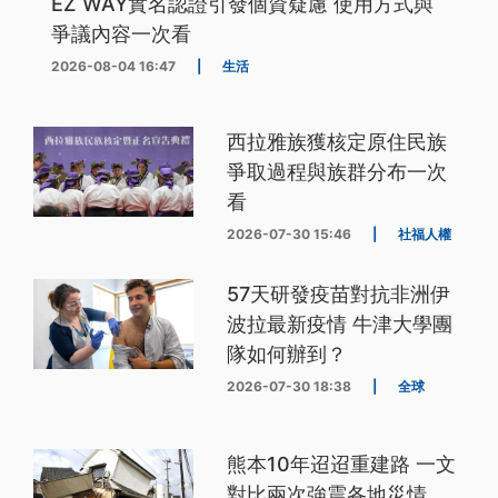
EZ WAY實名認證引發個資疑慮 使用方式與
爭議內容一次看
2026-08-04 16:47
|
生活
西拉雅族獲核定原住民族
爭取過程與族群分布一次
看
2026-07-30 15:46
|
社福人權
57天研發疫苗對抗非洲伊
波拉最新疫情 牛津大學團
隊如何辦到？
2026-07-30 18:38
|
全球
熊本10年迢迢重建路 一文
對比兩次強震各地災情