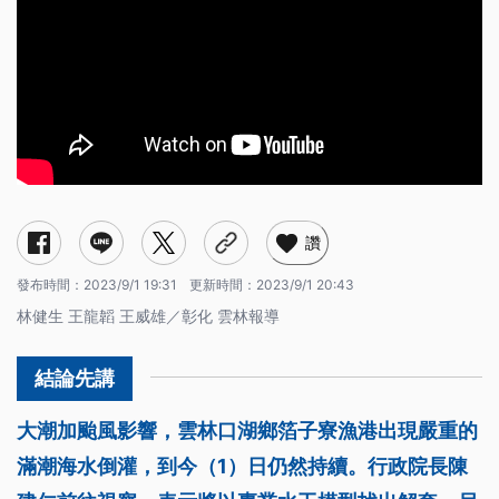
讚
發布時間：
2023/9/1 19:31
更新時間：
2023/9/1 20:43
林健生 王龍韜 王威雄／彰化 雲林報導
大潮加颱風影響，雲林口湖鄉箔子寮漁港出現嚴重的
滿潮海水倒灌，到今（1）日仍然持續。行政院長陳