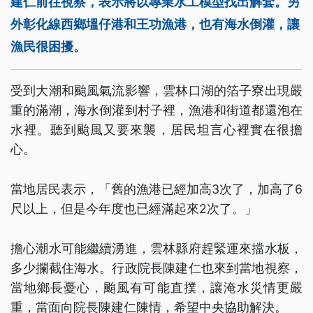
建仁前往視察，表示將以專業水工模型找出解套。另
外彰化線西鄉塭仔港和王功漁港，也有海水倒灌，讓
漁民很困擾。
受到大潮和颱風氣流影響，雲林口湖的箔子寮出現嚴
重的滿潮，海水倒灌到村子裡，漁港和街道都還泡在
水裡。聽到颱風又要來襲，居民坦言心裡實在很擔
心。
當地居民表示，「舊的漁港已經加高3次了，加高了6
尺以上，但是今年度也已經滿起來2次了。」
擔心潮水可能繼續湧進，雲林縣府趕緊運來擋水板，
多少攔截住海水。行政院長陳建仁也來到當地視察，
當地鄉長憂心，颱風有可能直撲，讓淹水災情更嚴
重，當面向院長陳建仁陳情，希望中央協助解決。