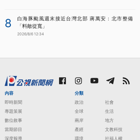
白海豚颱風週末接近台灣北部 蔣萬安：北市整備
8
「料敵從寬」
2026/8/6 12:34
內容
分類
即時新聞
政治
社會
專題策展
全球
生活
數位敘事
兩岸
地方
當期節目
產經
文教科技
深度報導
環境
社福人權