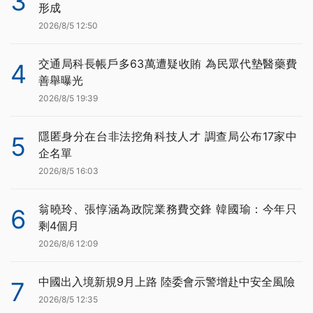
3
形成
2026/8/5 12:50
交通局科長帳戶多63萬遭疑收賄 為民眾代墊醫藥費
4
善舉曝光
2026/8/5 19:39
隱匿身分在台非法挖角科技人才 調查局公布17家中
5
企名單
2026/8/5 16:03
翁曉玲、張惇涵為政院業務費交鋒 韓國瑜：今年只
6
剩4個月
2026/8/6 12:09
中國出入境新規9月上路 陸委會示警增赴中安全風險
7
2026/8/5 12:35