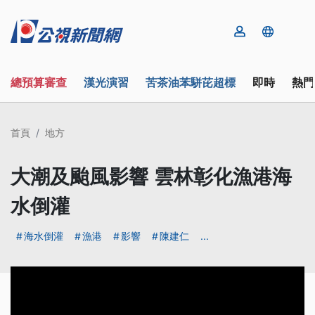
總預算審查
漢光演習
苦茶油苯駢芘超標
即時
熱門
首頁
地方
大潮及颱風影響 雲林彰化漁港海
水倒灌
海水倒灌
漁港
影響
陳建仁
...