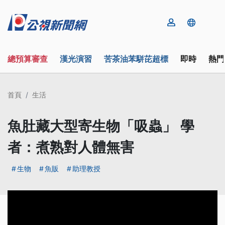
總預算審查
漢光演習
苦茶油苯駢芘超標
即時
熱門
首頁
生活
魚肚藏大型寄生物「吸蟲」 學
者：煮熟對人體無害
生物
魚販
助理教授