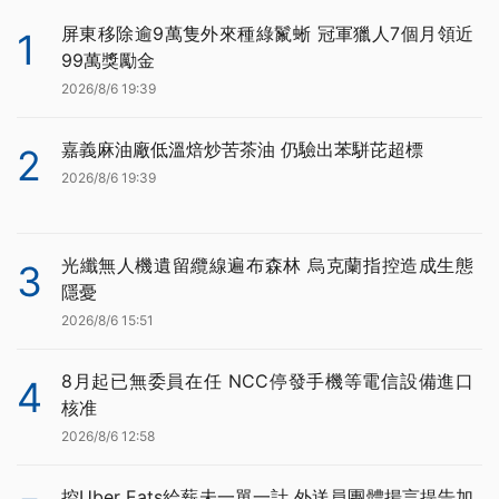
屏東移除逾9萬隻外來種綠鬣蜥 冠軍獵人7個月領近
1
99萬獎勵金
2026/8/6 19:39
嘉義麻油廠低溫焙炒苦茶油 仍驗出苯駢芘超標
2
2026/8/6 19:39
光纖無人機遺留纜線遍布森林 烏克蘭指控造成生態
3
隱憂
2026/8/6 15:51
8月起已無委員在任 NCC停發手機等電信設備進口
4
核准
2026/8/6 12:58
控Uber Eats給薪未一單一計 外送員團體揚言提告加