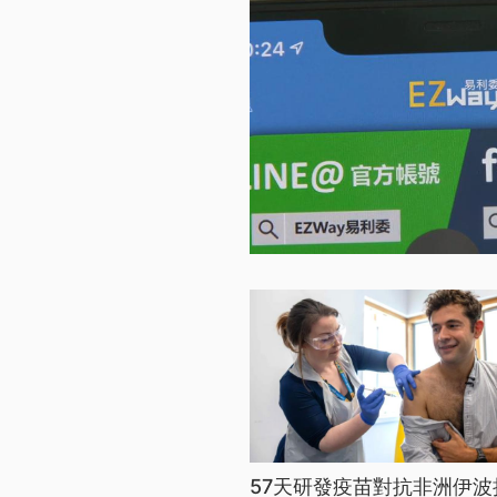
57天研發疫苗對抗非洲伊波