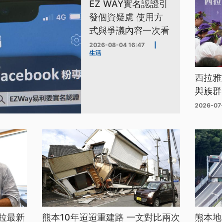
EZ WAY實名認證引
發個資疑慮 使用方
式與爭議內容一次看
2026-08-04 16:47
|
生活
西拉雅
與族群
2026-07
拉最新
熊本10年迢迢重建路 一文對比兩次
熊本地