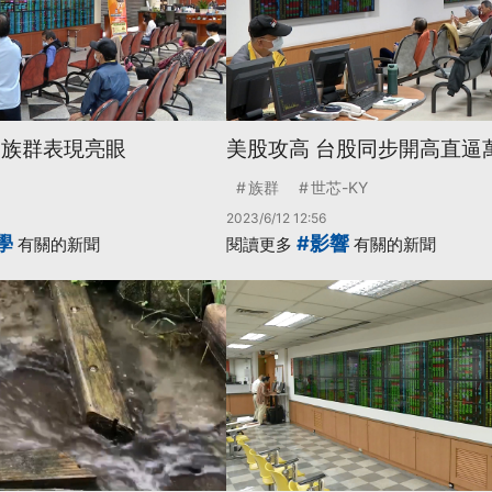
I族群表現亮眼
美股攻高 台股同步開高直逼
族群
世芯-KY
2023/6/12 12:56
學
#影響
有關的新聞
閱讀更多
有關的新聞