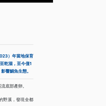
023）年當地保育
至乾涸，至今僅1
，影響鯝魚生態。
溪流底部產卵。
的野溪，發現全都