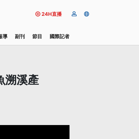
24H直播
報導
副刊
節目
國際記者
魚溯溪產