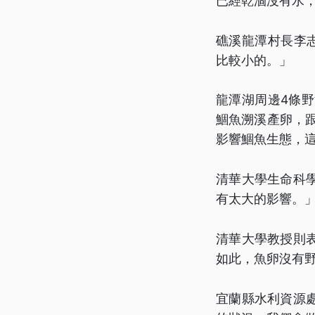
已經乾涸沒有水
礁溪龍潭村長李
比較小的。」
龍潭湖周邊4條
鯝魚溯溪產卵，
影響鯝魚生態，這
清華大學生命科
有太大的影響。
清華大學教授則
如此，魚卵沒有
宜蘭縣水利資源