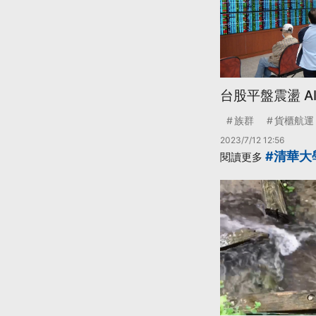
台股平盤震盪 A
族群
貨櫃航運
2023/7/12 12:56
#清華大
閱讀更多