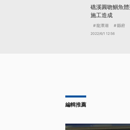
礁溪圓吻鯝魚體
施工造成
龍潭湖
縣府
2022/6/1 12:56
編輯推薦