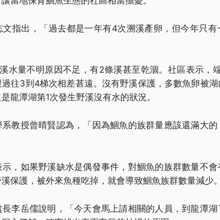
，讓當地保育鯝魚生態的社區相當擔憂。
志文指出，「過去都是一年有4次溯溪產卵，但今年只有
野溪水量不明原因不足，有2條溪甚至乾涸。社區表示，端
跟過往3到4梯次相差甚遠。沒有野溪保護，多數魚卵被湖
是龍潭湖第1次發生野溪沒有水的狀況。
學系教授曾晴賢認為，「因為鯝魚的族群量應該還滿大的
」
表示，如果野溪缺水是偶發事件，對鯝魚的族群數量不會
野溪保護，被外來魚種吃掉，就會導致鯝魚族群數量減少
處長李岳儒說明，「今天會馬上請相關的人員，到龍潭湖