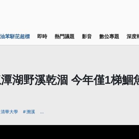
油苯駢芘超標
即時
熱門議題
影音
數位專題
深度
潭湖野溪乾涸 今年僅1梯鯝
清華大學
溯溪
...