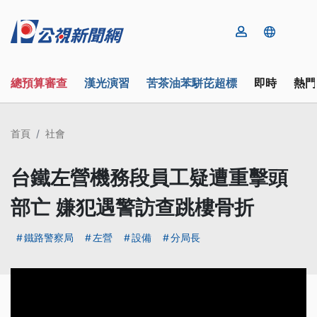
總預算審查
漢光演習
苦茶油苯駢芘超標
即時
熱門
首頁
社會
台鐵左營機務段員工疑遭重擊頭
部亡 嫌犯遇警訪查跳樓骨折
鐵路警察局
左營
設備
分局長