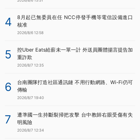
2026/8/6 15:51
8月起已無委員在任 NCC停發手機等電信設備進口
4
核准
2026/8/6 12:58
控Uber Eats給薪未一單一計 外送員團體揚言提告加
5
重詐欺
2026/8/7 12:35
台南團隊打造社區通訊鏈 不用行動網路、Wi-Fi仍可
6
傳輸
2026/8/7 19:40
遭準國一生持斷裂掃把攻擊 台中教師右眼受傷有失
7
明風險
2026/8/7 12:34