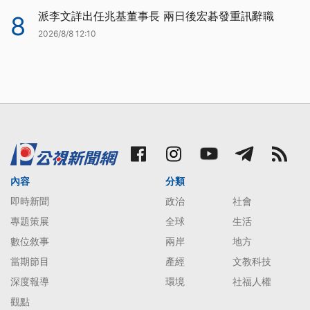
派李文詳出任兆基董事長 兩日後宏碁發重訊辭職
8
2026/8/8 12:10
內容
分類
即時新聞
政治
社會
專題策展
全球
生活
數位敘事
兩岸
地方
當期節目
產經
文教科技
深度報導
環境
社福人權
觀點