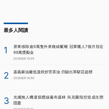
最多人閱讀
屏東移除逾9萬隻外來種綠鬣蜥 冠軍獵人7個月領近
1
99萬獎勵金
2026/8/6 19:39
嘉義麻油廠低溫焙炒苦茶油 仍驗出苯駢芘超標
2
2026/8/6 19:39
光纖無人機遺留纜線遍布森林 烏克蘭指控造成生態
3
隱憂