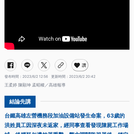
讚
發布時間：
2023/6/2 12:56
更新時間：
2023/6/2 20:42
王柔婷 陳顯坤 孟昭權／高雄報導
台鐵高雄左營機務段加油設備站發生命案，63歲的
洪姓員工因深夜未返家，經同事查看發現陳屍工作場