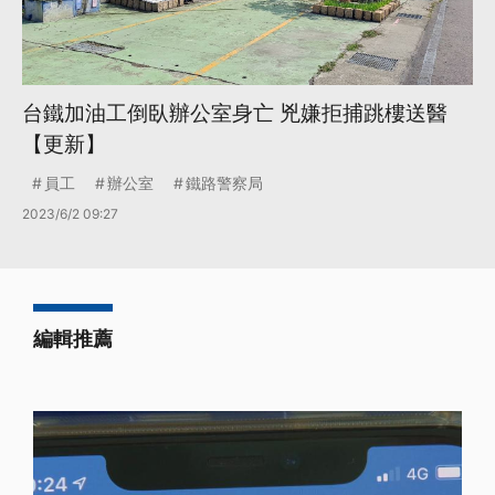
台鐵加油工倒臥辦公室身亡 兇嫌拒捕跳樓送醫
【更新】
員工
辦公室
鐵路警察局
2023/6/2 09:27
編輯推薦