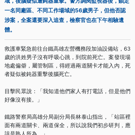
域，後腦疑似遭鈍器重擊。警方調閱監視器後，鎖定
一名同廠區、不同工作場域的56歲男子，但他否認
涉案，全案還要深入追查，檢察官也在下午相驗遺
體。
救護車緊急前往台鐵高雄左營機務段加油設備站，63
歲的洪姓男子沒有呼吸心跳，到院前死亡。案發現場
地處偏僻，屬管制區，得經過兩道關卡才能入內，死
者疑似被鈍器重擊後腦死亡。
目擊民眾說：「我知道他們家人有打電話，但是他們
好像沒有接。」
鐵路警察局高雄分局副分局長林泰山指出，「站區裡
面有兩道關卡、兩道保全，所以說我們初步研判，應
該是熟人所為。」