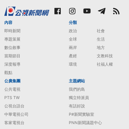
內容
分類
即時新聞
政治
社會
專題策展
全球
生活
數位敘事
兩岸
地方
當期節目
產經
文教科技
深度報導
環境
社福人權
觀點
公廣集團
主題網站
公共電視
我們的島
PTS TW
獨立特派員
公視台語台
有話好說
中華電視公司
P#新聞實驗室
客家電視台
PNN新聞議題中心