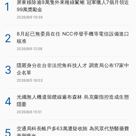
屏東移除逾9萬隻外來種綠鬣蜥 冠軍獵人7個月領近
1
99萬獎勵金
2026/8/6 19:39
8月起已無委員在任 NCC停發手機等電信設備進口
2
核准
2026/8/6 12:58
隱匿身分在台非法挖角科技人才 調查局公布17家中
3
企名單
2026/8/5 16:03
光纖無人機遺留纜線遍布森林 烏克蘭指控造成生態
4
隱憂
2026/8/6 15:51
交通局科長帳戶多63萬遭疑收賄 為民眾代墊醫藥費
5
善舉曝光