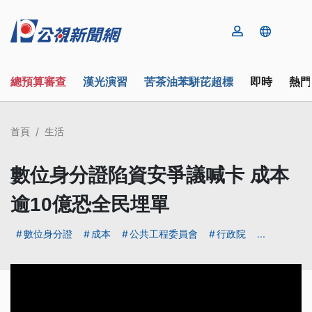
總預算審查
漢光演習
苦茶油苯駢芘超標
即時
熱門
首頁
生活
數位身分證陷資安爭議喊卡 成本
逾10億恐全民埋單
數位身分證
成本
公共工程委員會
行政院
...