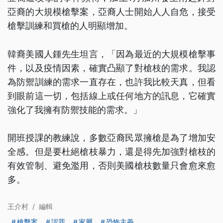
亞裔的大規模槍擊案，亞裔人士開始人人自危，接受
槍擊訓練和買槍的人明顯增加。
韓裔美國人鍾先生坦言，「因為最近的大規模槍擊事
件，以及疫情因素，確實凸顯了對槍枝的需求。我認
為防禦訓練的需求一直存在，也許我比較天真，但看
到眼前這一切，包括線上或任何地方的訊息，它確實
強化了我擁有防禦技能的需求。」
開班授課的教練說，多數亞裔民眾擁槍是為了增加安
全感。但是要杜絕槍枝暴力，還是得先加強對槍枝的
有效管制、避免濫用，否則美國槍枝數量只會愈來愈
多。
王介村
/
編輯
槍擊案
認罪
家屬
恐怖主義
...