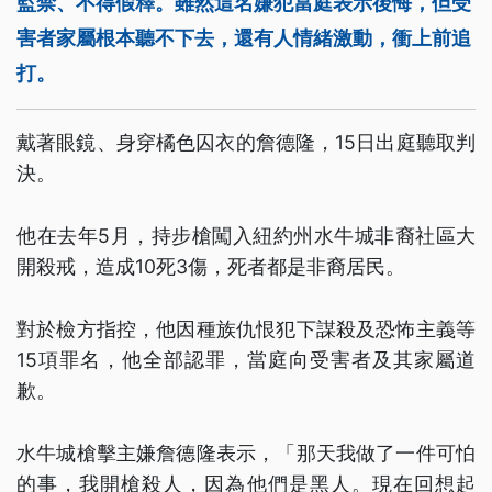
監禁、不得假釋。雖然這名嫌犯當庭表示後悔，但受
害者家屬根本聽不下去，還有人情緒激動，衝上前追
打。
戴著眼鏡、身穿橘色囚衣的詹德隆，15日出庭聽取判
決。
他在去年5月，持步槍闖入紐約州水牛城非裔社區大
開殺戒，造成10死3傷，死者都是非裔居民。
對於檢方指控，他因種族仇恨犯下謀殺及恐怖主義等
15項罪名，他全部認罪，當庭向受害者及其家屬道
歉。
水牛城槍擊主嫌詹德隆表示，「那天我做了一件可怕
的事，我開槍殺人，因為他們是黑人。現在回想起