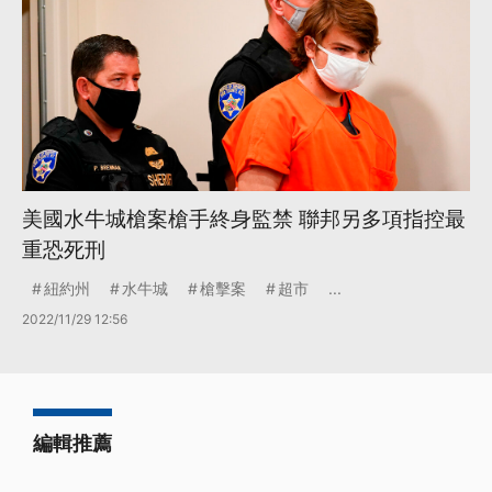
美國水牛城槍案槍手終身監禁 聯邦另多項指控最
重恐死刑
紐約州
水牛城
槍擊案
超市
...
2022/11/29 12:56
編輯推薦