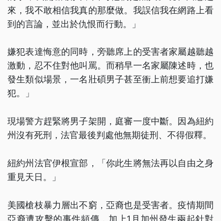
來，我不敢相信我真的那麼做。我誤信我在網路上看
到的言論，並出於仇恨而行動。」
嫌犯表達悔意的同時，旁聽席上的受害者家屬越聽越
激動，忍不住對他叫罵。而稍早一名家屬陳述時，也
發生類似場景，一名壯碩男子甚至衝上前想要追打嫌
犯。」
現場警方趕緊將男子架開，庭審一度中斷。因為紐約
州沒有死刑，法官最後判處他無期徒刑、不得假釋。
紐約州法官伊根宣部，「你此生將無法再以自由之身
重見天日。」
美國槍枝暴力層出不窮，亞裔也是受害者。疫情期間
亞裔遭攻擊的事件頻傳，加上1月加州發生兩起針對