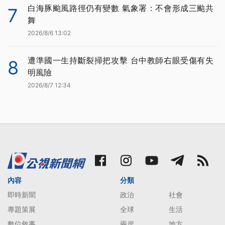
白海豚颱風路徑仍有變數 氣象署：不會形成三颱共
7
舞
2026/8/6 13:02
遭準國一生持斷裂掃把攻擊 台中教師右眼受傷有失
8
明風險
2026/8/7 12:34
內容
分類
即時新聞
政治
社會
專題策展
全球
生活
數位敘事
兩岸
地方