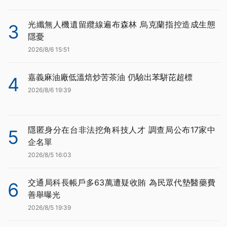
光纖無人機遺留纜線遍布森林 烏克蘭指控造成生態
3
隱憂
2026/8/6 15:51
嘉義麻油廠低溫焙炒苦茶油 仍驗出苯駢芘超標
4
2026/8/6 19:39
隱匿身分在台非法挖角科技人才 調查局公布17家中
5
企名單
2026/8/5 16:03
交通局科長帳戶多63萬遭疑收賄 為民眾代墊醫藥費
6
善舉曝光
2026/8/5 19:39