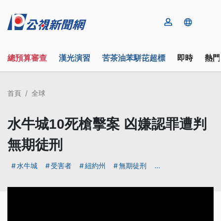
總預算審查
漢光演習
苦茶油苯駢芘超標
即時
熱門
首頁
全球
水牛城10死槍擊案 凶嫌認罪遭判
無期徒刑
水牛城
受害者
紐約州
無期徒刑
...