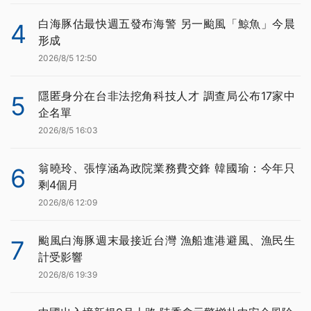
白海豚估最快週五發布海警 另一颱風「鯨魚」今晨
4
形成
2026/8/5 12:50
隱匿身分在台非法挖角科技人才 調查局公布17家中
5
企名單
2026/8/5 16:03
翁曉玲、張惇涵為政院業務費交鋒 韓國瑜：今年只
6
剩4個月
2026/8/6 12:09
颱風白海豚週末最接近台灣 漁船進港避風、漁民生
7
計受影響
2026/8/6 19:39