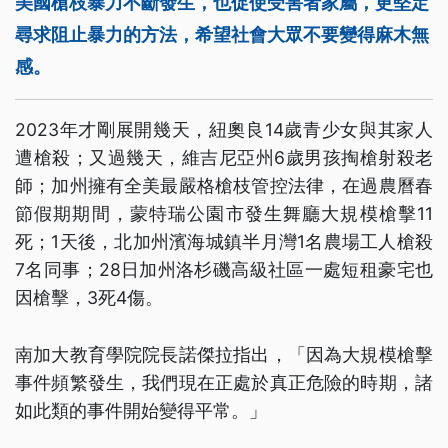
美國槍枝暴力不斷發生，也促使受害者家屬，更堅定
尋求阻止暴力的方法，希望社會大眾不要變得麻木無
感。
2023年才剛展開幾天，紐奧良14歲青少女與其家人
遭槍殺；又過幾天，維吉尼亞州6歲男孩掏槍射殺老
師；加州擁有全美最嚴格槍枝管控法律，在過農曆春
節假期期間，蒙特瑞公園市發生舞廳大規模槍擊11
死；1天後，北加州濱海城鎮半月灣1名農場工人槍殺
7名同事；28日加州洛杉磯高級社區一處短租豪宅也
因槍擊，3死4傷。
南加大教育學院院長諾傑拉指出，「因為大規模槍擊
事件頻繁發生，我們現在正處於真正危險的時期，諸
如此類的事件開始變得平常。」