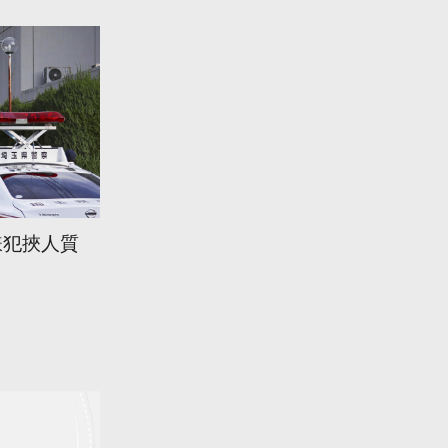
嫌犯挾人質