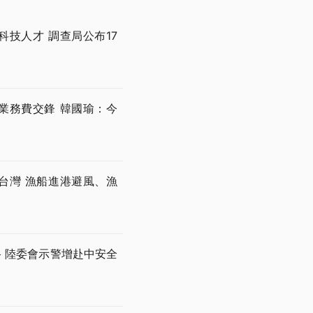
技人才 調查局公布17
業務費交鋒 韓國瑜：今
台灣 漁船進港避風、漁
 陸委會示警增赴中安全