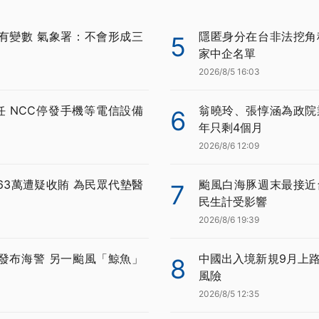
有變數 氣象署：不會形成三
隱匿身分在台非法挖角科
5
家中企名單
2026/8/5 16:03
任 NCC停發手機等電信設備
翁曉玲、張惇涵為政院
6
年只剩4個月
2026/8/6 12:09
63萬遭疑收賄 為民眾代墊醫
颱風白海豚週末最接近
7
民生計受影響
2026/8/6 19:39
發布海警 另一颱風「鯨魚」
中國出入境新規9月上路
8
風險
2026/8/5 12:35