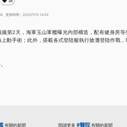
讚
56
更新時間：
2023/1/12 14:52
戰備第2天，海軍玉山軍艦曝光內部構造，配有健身房等
海上動手術；此外，搭載各式登陸艇執行搶灘登陸作戰，
料。
艦
#醫院
有關的新聞
閱讀更多
有關的新聞