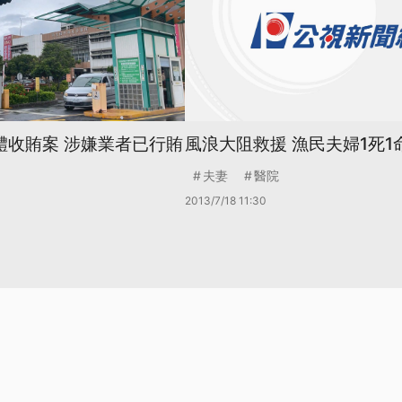
體收賄案 涉嫌業者已行賄
風浪大阻救援 漁民夫婦1死1
夫妻
醫院
2013/7/18 11:30