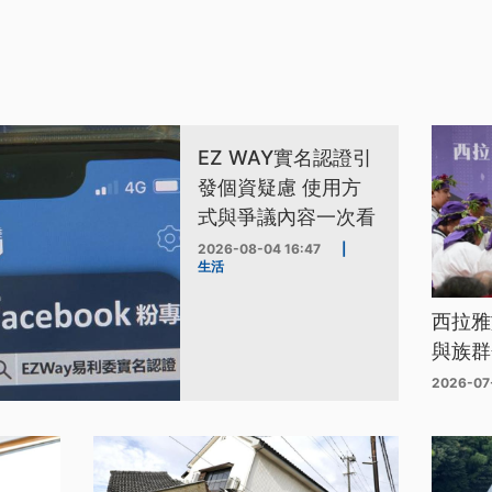
EZ WAY實名認證引
發個資疑慮 使用方
式與爭議內容一次看
2026-08-04 16:47
|
生活
西拉雅
與族群
2026-07