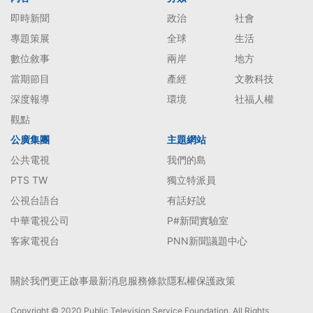
即時新聞
政治
社會
專題策展
全球
生活
數位敘事
兩岸
地方
當期節目
產經
文教科技
深度報導
環境
社福人權
觀點
公廣集團
主題網站
公共電視
我們的島
PTS TW
獨立特派員
公視台語台
有話好說
中華電視公司
P#新聞實驗室
客家電視台
PNN新聞議題中心
關於我們
更正啟事
最新消息
服務條款
隱私權保護政策
Copyright © 2020 Public Television Service Foundation. All Rights