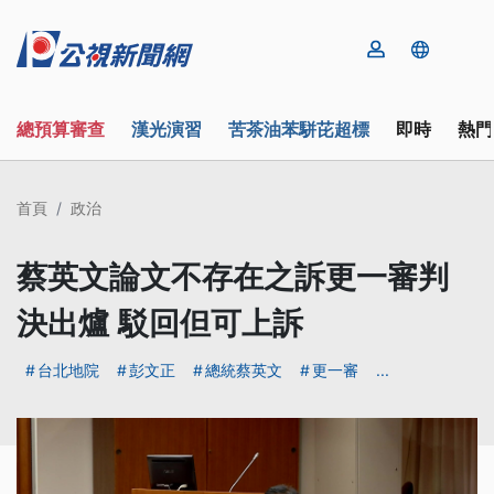
總預算審查
漢光演習
苦茶油苯駢芘超標
即時
熱門
首頁
政治
蔡英文論文不存在之訴更一審判
決出爐 駁回但可上訴
台北地院
彭文正
總統蔡英文
更一審
...