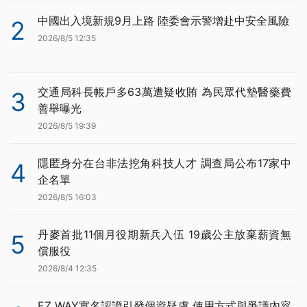
中國出入境新規9月上路 陸委會示警增赴中安全風險
2
2026/8/5 12:35
交通局科長帳戶多63萬遭疑收賄 為民眾代墊醫藥費
3
善舉曝光
2026/8/5 19:39
隱匿身分在台非法挖角科技人才 調查局公布17家中
4
企名單
2026/8/5 16:03
丹麥首批11個月役期新兵入伍 19歲公主放棄薪資無
5
償服役
2026/8/4 12:35
EZ WAY實名認證引發個資疑慮 使用方式與爭議內容