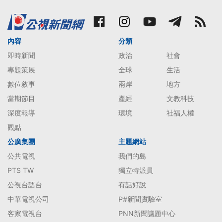
內容
分類
即時新聞
政治
社會
專題策展
全球
生活
數位敘事
兩岸
地方
當期節目
產經
文教科技
深度報導
環境
社福人權
觀點
公廣集團
主題網站
公共電視
我們的島
PTS TW
獨立特派員
公視台語台
有話好說
中華電視公司
P#新聞實驗室
客家電視台
PNN新聞議題中心