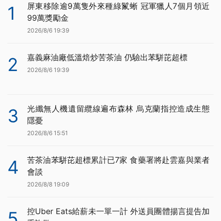
屏東移除逾9萬隻外來種綠鬣蜥 冠軍獵人7個月領近
1
99萬獎勵金
2026/8/6 19:39
嘉義麻油廠低溫焙炒苦茶油 仍驗出苯駢芘超標
2
2026/8/6 19:39
光纖無人機遺留纜線遍布森林 烏克蘭指控造成生態
3
隱憂
2026/8/6 15:51
苦茶油苯駢芘超標累計已7家 食藥署將赴雲嘉與業者
4
會談
2026/8/8 19:09
控Uber Eats給薪未一單一計 外送員團體揚言提告加
5