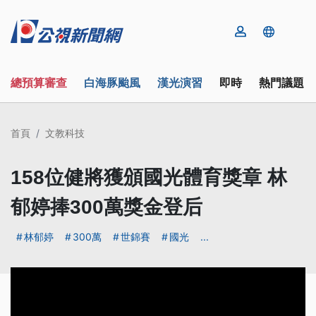
總預算審查
白海豚颱風
漢光演習
即時
熱門議題
首頁
文教科技
158位健將獲頒國光體育獎章 林
郁婷捧300萬獎金登后
林郁婷
300萬
世錦賽
國光
...