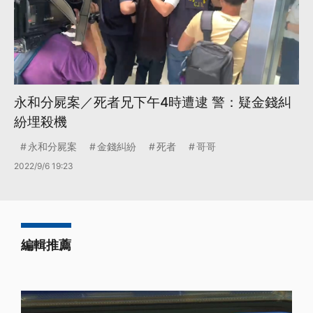
永和分屍案／死者兄下午4時遭逮 警：疑金錢糾
紛埋殺機
永和分屍案
金錢糾紛
死者
哥哥
2022/9/6 19:23
編輯推薦