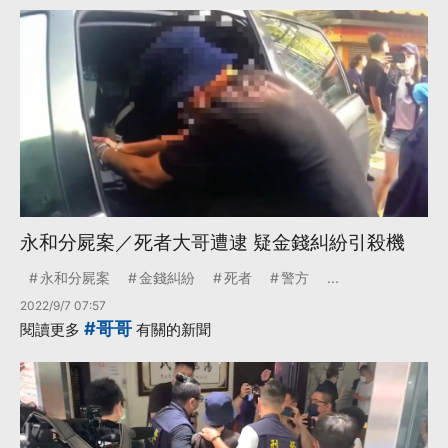
永和分屍案／死者大哥遭逮 疑金錢糾紛引殺機
永和分屍案
金錢糾紛
死者
警方
...
2022/9/7 07:57
#哥哥
閱讀更多
有關的新聞