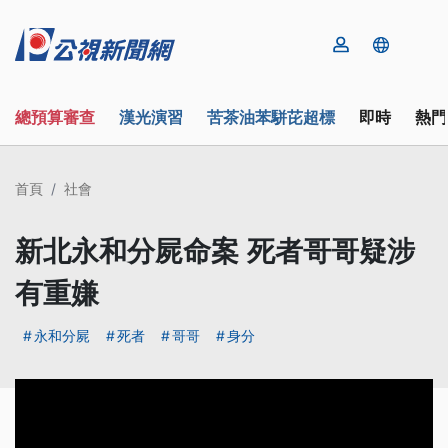
總預算審查
漢光演習
苦茶油苯駢芘超標
即時
熱門
首頁
社會
新北永和分屍命案 死者哥哥疑涉
有重嫌
永和分屍
死者
哥哥
身分